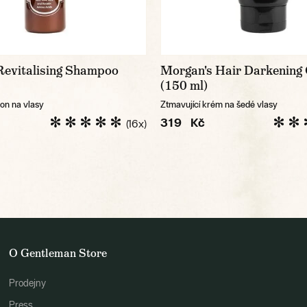
Revitalising Shampoo
Morgan's Hair Darkening
(150 ml)
pon na vlasy
Ztmavující krém na šedé vlasy
319 Kč
(16x)
O Gentleman Store
Prodejny
Press