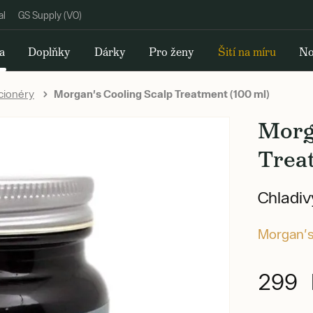
al
GS Supply (VO)
a
Doplňky
Dárky
Pro ženy
Šití na míru
No
cionéry
Morgan's Cooling Scalp Treatment (100 ml)
Morg
Trea
Chladiv
Morgan'
299 