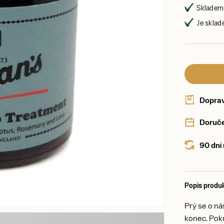
Skladem 
Je sklad
Dopra
Doruče
90 dní
Popis produ
Prý se o ná
konec. Poku