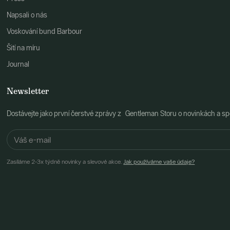
Napsali o nás
Voskování bund Barbour
Šití na míru
Journal
Newsletter
Dostávejte jako první čerstvé zprávy z Gentleman Storu o novinkách a spe
Zasíláme 2-3x týdně novinky a slevové akce.
Jak používáme vaše údaje?