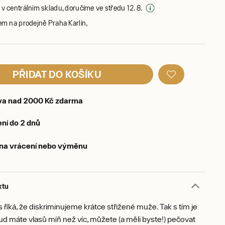
v centrálním skladu, doručíme ve středu 12. 8.
em na prodejně Praha Karlín,
PŘIDAT DO KOŠÍKU
va nad 2000 Kč zdarma
ní do 2 dnů
 na vrácení nebo výměnu
ktu
s říká, že diskriminujeme krátce střižené muže. Tak s tím je
d máte vlasů míň než víc, můžete (a měli byste!) pečovat