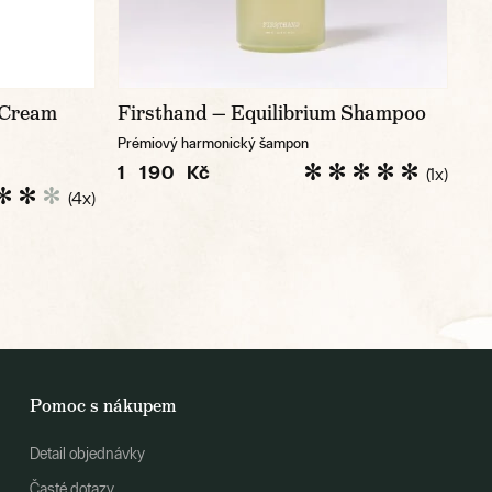
 Cream
Firsthand — Equilibrium Shampoo
Prémiový harmonický šampon
1 190 Kč
(1x)
(4x)
Pomoc s nákupem
Detail objednávky
Časté dotazy