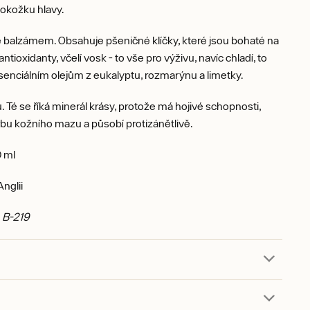
pokožku hlavy.
 balzámem. Obsahuje pšeničné klíčky, které jsou bohaté na
antioxidanty, včelí vosk - to vše pro výživu, navíc chladí, to
senciálním olejům z eukalyptu, rozmarýnu a limetky.
u. Té se říká minerál krásy, protože má hojivé schopnosti,
rbu kožního mazu a působí protizánětlivě.
 ml
nglii
: B-219