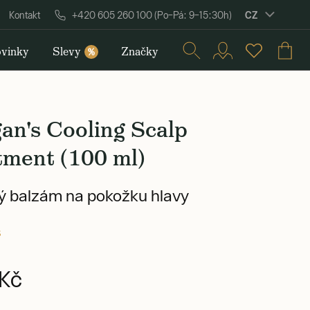
CZ
Kontakt
+420 605 260 100 (Po–Pá: 9–15:30h)
vinky
Slevy
Značky
%
an's Cooling Scalp
tment (100 ml)
ý balzám na pokožku hlavy
s
Kč