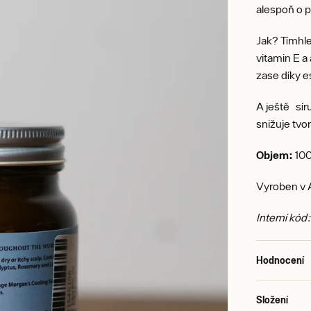
alespoň o 
Jak? Tímhle
vitamin E a 
zase díky e
A ještě sír
snižuje tvo
Objem:
100
Vyroben v A
Interní kód
Hodnocení
Složení