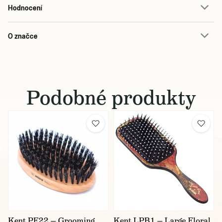
Hodnocení
O značce
Podobné produkty
Kent PF22 — Grooming
Kent LPB1 — Large Floral