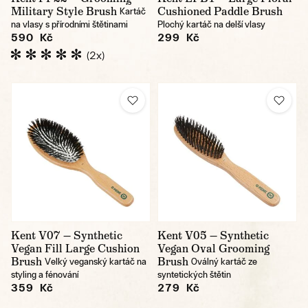
Military Style Brush
Cushioned Paddle Brush
Kartáč
na vlasy s přírodními štětinami
Plochý kartáč na delší vlasy
590 Kč
299 Kč
(2x)
Kent V07 — Synthetic
Kent V05 — Synthetic
Vegan Fill Large Cushion
Vegan Oval Grooming
Brush
Brush
Velký veganský kartáč na
Oválný kartáč ze
styling a fénování
syntetických štětin
359 Kč
279 Kč