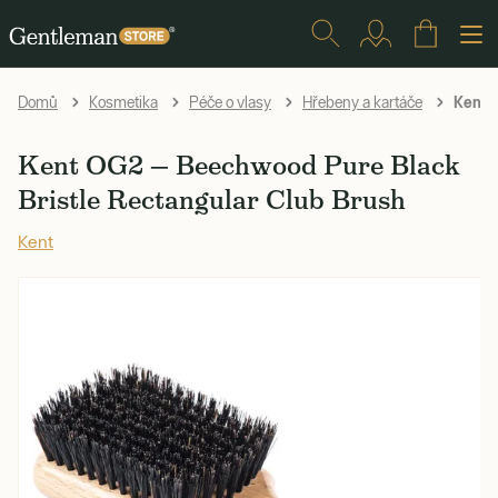
Kent O
Domů
Kosmetika
Péče o vlasy
Hřebeny a kartáče
Kent OG2 — Beechwood Pure Black
Bristle Rectangular Club Brush
Kent