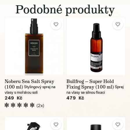
Podobné produkty
Noberu Sea Salt Spray
Bullfrog — Super Hold
(100 ml)
Fixing Spray (100 ml)
Stylingový sprej na
Sprej
vlasy s mořskou solí
na vlasy se silnou fixací
249 Kč
479 Kč
(2x)