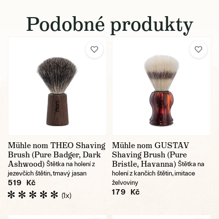
Podobné produkty
Mühle nom THEO Shaving
Mühle nom GUSTAV
Brush (Pure Badger, Dark
Shaving Brush (Pure
Ashwood)
Bristle, Havanna)
Štětka na holení z
Štětka na
jezevčích štětin, tmavý jasan
holení z kančích štětin, imitace
519 Kč
želvoviny
179 Kč
(1x)