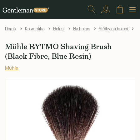
Mü
Domů
Kosmetika
Holení
Na holení
Štětky na holení
Mühle RYTMO Shaving Brush
(Black Fibre, Blue Resin)
Mühle