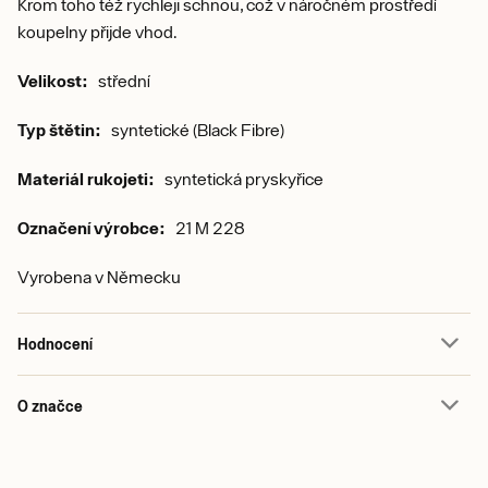
Krom toho též rychleji schnou, což v náročném prostředí
koupelny přijde vhod.
Velikost:
střední
Typ štětin:
syntetické (Black Fibre)
Materiál rukojeti:
syntetická pryskyřice
Označení výrobce:
21 M 228
Vyrobena v Německu
Hodnocení
O značce