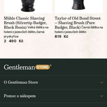
Mühle Classic Shaving
Taylor of Old Bond Street
Brush (Silvertip Badger,
— Shaving Brush (Pure
Black Resin)
Badger, Black)
Velká štětka na
Černá štětka na
holení z jezevčích štětin, černá
holení z jezevčích štětin
819 Kč
pryskyřice
2 490 Kč
O Gentleman Store
Prodejny
Pomoc s nákupem
Press
Detail objednávky
Napsali o nás