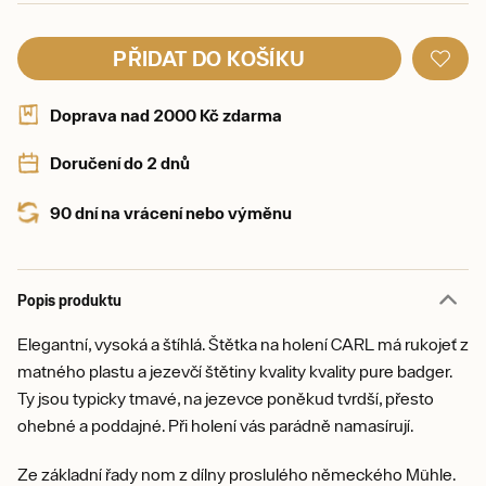
PŘIDAT DO KOŠÍKU
Doprava nad 2000 Kč zdarma
Doručení do 2 dnů
90 dní na vrácení nebo výměnu
Popis produktu
Elegantní, vysoká a štíhlá. Štětka na holení CARL má rukojeť z
matného plastu a jezevčí štětiny kvality kvality pure badger.
Ty jsou typicky tmavé, na jezevce poněkud tvrdší, přesto
ohebné a poddajné. Při holení vás parádně namasírují.
Ze základní řady nom z dílny proslulého německého Mühle.