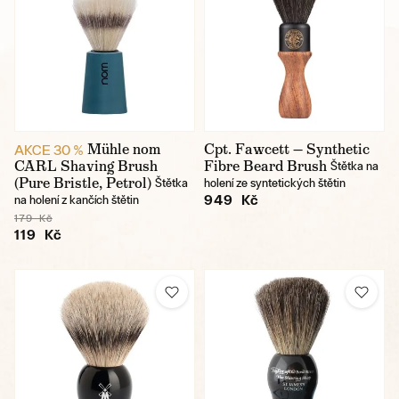
Mühle nom
Cpt. Fawcett — Synthetic
AKCE 30 %
CARL Shaving Brush
Fibre Beard Brush
Štětka na
(Pure Bristle, Petrol)
Štětka
holení ze syntetických štětin
949 Kč
na holení z kančích štětin
179 Kč
119 Kč