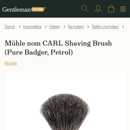
Mü
Domů
Kosmetika
Holení
Na holení
Štětky na holení
Mühle nom CARL Shaving Brush
(Pure Badger, Petrol)
Mühle