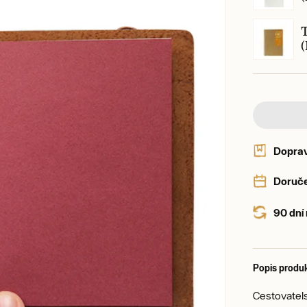
Dopra
Doruče
90 dní
Popis produ
Cestovatels