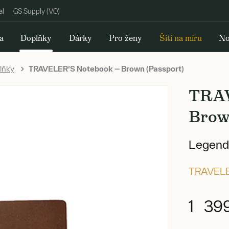
al
GS Supply (VO)
a
Doplňky
Dárky
Pro ženy
Šití na míru
No
lňky
TRAVELER'S Notebook — Brown (Passport)
TRAV
Brow
Legendá
TRAVEL
1 39