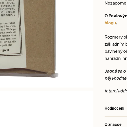
Nezapomeňte
O Pavlovýc
blogu
.
Rozměry ob
základním b
bavlněný ob
náhradní h
Jedná se o
něj vhodné 
Interní kód
Hodnocení
O značce