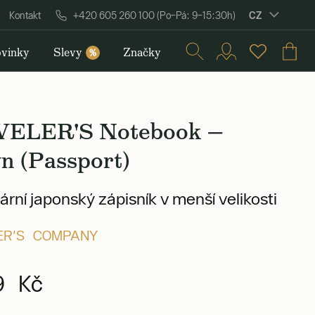
CZ
Kontakt
+420 605 260 100 (Po–Pá: 9–15:30h)
vinky
Slevy
Značky
%
ELER'S Notebook —
n (Passport)
rní japonský zápisník v menší velikosti
ER'S COMPANY
9 Kč