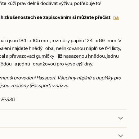
 kůži pravidelně dodávat výživu, potřebuje to!
h zkušenostech se zapisováním si můžete přečíst
na
alu jsou 134 x 105 mm, rozměry papíru 124 x 89 mm. V
alení najdete hnědý obal, nelinkovanou náplň se 64 listy,
al a převazovací gumičky - již nasazenou hnědou, jednu
nědou a jednu oranžovou pro veselejší dny.
 menší provedení Passport. Všechny náplně a doplňky pro
jsou značeny (Passport) v názvu.
: E-330