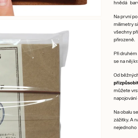
hnědá barva
Na první p
milimetry s
všechny př
přirozeně.
Při druhém
se na něj k
Od běžných 
přizpůsobi
můžete vrst
napojování 
Na obalu se
zážitky. A n
nejednoho