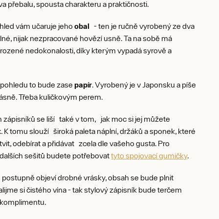
 přebalu, spousta charakteru a praktičnosti.
ohled vám učaruje jeho
obal
- ten je ručně vyrobený ze dva
ilné, nijak nezpracované hovězí usně. Ta na sobě má
irozené nedokonalosti, díky kterým vypadá syrově a
 pohledu to bude zase
papír
. Vyrobený je v Japonsku a píše
rásně. Třeba kuličkovým perem.
zápisníků se liší také v tom, jak moc si jej můžete
t
. K tomu slouží široká paleta náplní, držáků a sponek, které
vit, odebírat a přidávat zcela dle vašeho gusta. Pro
dalších sešitů budete potřebovat
tyto spojovací gumičky
.
 postupně objeví drobné vrásky, obsah se bude plnit
alijme si čistého vína - tak stylový zápisník bude terčem
 komplimentu.