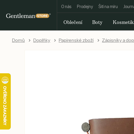
O nás
Prodejny
Šití na míru
Journ
Oblečení
Boty
Kosmetik
Domů
Doplňky
Papírenské zboží
Zápisníky a dop