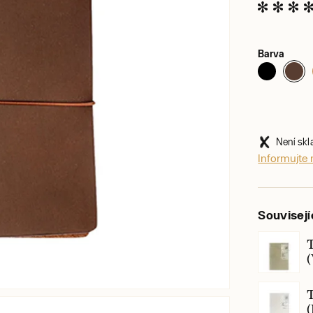
Barva
Není sk
Informujte
Souvisejí