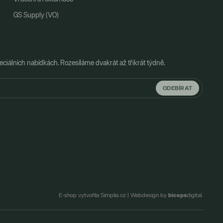
GS Supply (VO)
ciálních nabídkách. Rozesíláme dvakrát až třikrát týdně.
ODEBÍRAT
biceps
E-shop vytvořila Simplia.cz
|
Webdesign by
digital.