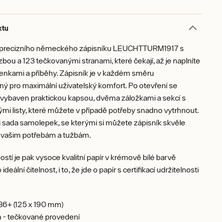
ktu
 precizního německého zápisníku LEUCHTTURM1917 s
ou a 123 tečkovanými stranami, které čekají, až je naplníte
enkami a příběhy. Zápisník je v každém směru
ý pro maximální uživatelský komfort. Po otevření se
e vybaven praktickou kapsou, dvěma záložkami a sekcí s
mi listy, které můžete v případě potřeby snadno vytrhnout.
 sada samolepek, se kterými si můžete zápisník skvěle
t vašim potřebám a tužbám.
tí je pak vysoce kvalitní papír v krémově bílé barvě
ideální čitelnost, i to, že jde o papír s certifikací udržitelnosti
B6+ (125 x 190 mm)
n - tečkované provedení