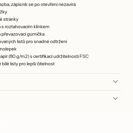
zba, zápisník se po otevření nezavírá
ožky
é stránky
 s roztahovacím klínkem
á převazovací gumička
ovaných listů pro snadné odtržení
molepek
papír (80 g/m2) s certifikací udržitelnosti FSC
ílé listy pro lepší čitelnost