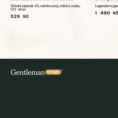
Střední zápisník A5, nelinkovaný, měkká vazba,
Legendární japo
123 stran
1 490 K
529 Kč