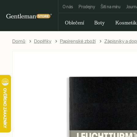
O nás
Prodejny
Šití na míru
Journ
Oblečení
Boty
Kosmetik
Domů
Doplňky
Papírenské zboží
Zápisníky a dop