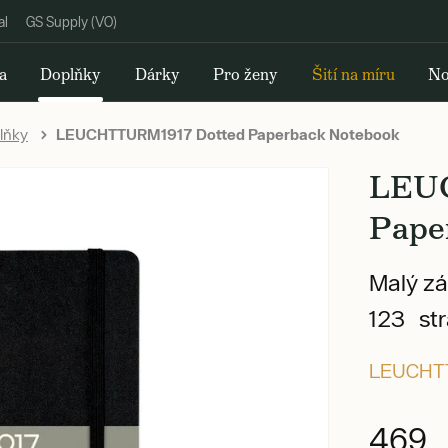
al
GS Supply (VO)
a
Doplňky
Dárky
Pro ženy
Šití na míru
No
lňky
LEUCHTTURM1917 Dotted Paperback Notebook
LEU
Pape
Malý zá
123 st
LEUCHT
469 