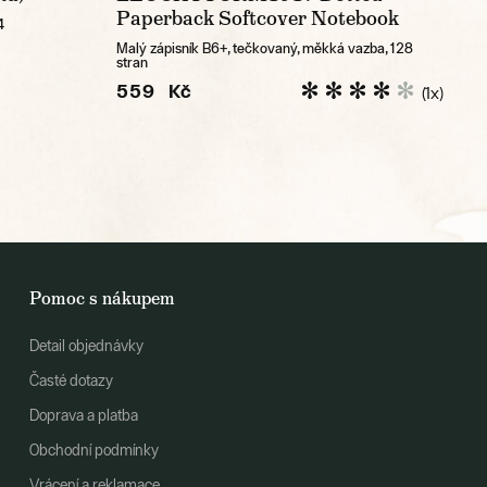
Paperback Softcover Notebook
4
Malý zápisník B6+, tečkovaný, měkká vazba, 128
stran
559 Kč
(1x)
Pomoc s nákupem
Detail objednávky
Časté dotazy
Doprava a platba
Obchodní podmínky
Vrácení a reklamace