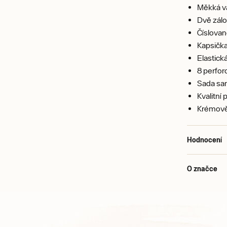
Měkká va
Dvě zál
Číslovan
Kapsička
Elastick
8 perfor
Sada sa
Kvalitní 
Krémově b
Hodnocení
O značce