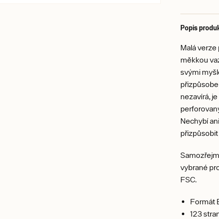
Popis produ
Malá verze
měkkou vazb
svými myšl
přizpůsoben
nezavírá, j
perforovaný
Nechybí ani
přizpůsobi
Samozřejmos
vybrané pro 
FSC.
Formát 
123 stra