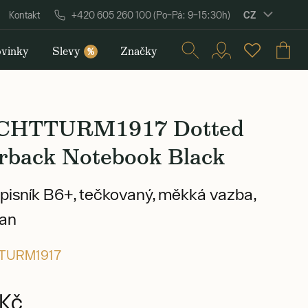
CZ
Kontakt
+420 605 260 100 (Po–Pá: 9–15:30h)
vinky
Slevy
Značky
%
CHTTURM1917 Dotted
rback Notebook Black
pisník B6+, tečkovaný, měkká vazba,
ran
TURM1917
Kč