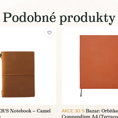
Podobné produkty
'S Notebook — Camel
Bazar: Orbitk
AKCE 30 %
)
Compendium A4 (Terraco