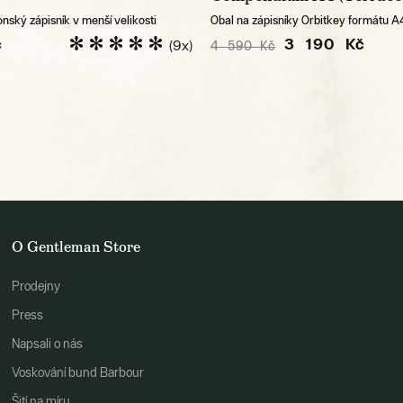
nský zápisník v menší velikosti
Obal na zápisníky Orbitkey formátu A
č
3 190 Kč
(9x)
4 590 Kč
O Gentleman Store
Prodejny
Press
Napsali o nás
Voskování bund Barbour
Šití na míru