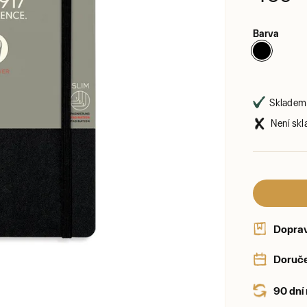
Barva
Skladem 
Není skl
Dopra
Doruče
90 dní