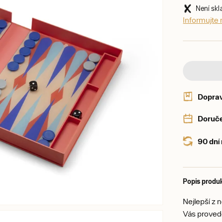
Není sk
Informujte
Dopra
Doruče
90 dní
Popis produ
Nejlepší z 
Vás provede