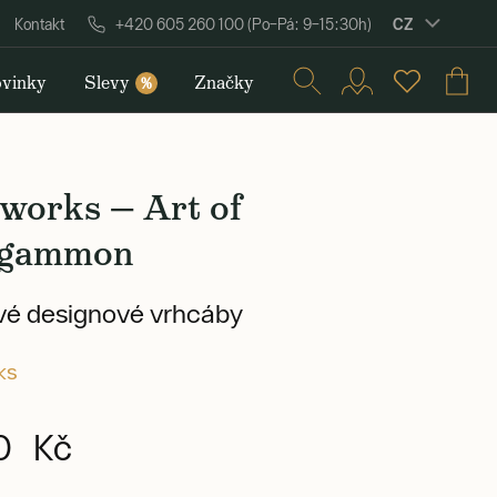
CZ
Kontakt
+420 605 260 100 (Po–Pá: 9–15:30h)
vinky
Slevy
Značky
%
works — Art of
kgammon
vé designové vrhcáby
ks
0 Kč