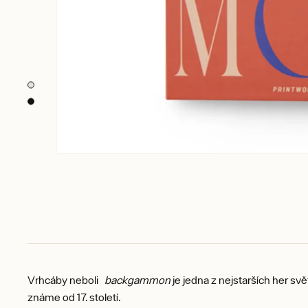
Vrhcáby neboli
backgammon
je jedna z nejstarších her s
známe od 17. století.