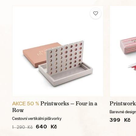
Printworks — Four in a
Printwork
AKCE 50 %
Row
Barevné desig
Cestovní vertikální piškvorky
399 Kč
640 Kč
1 290 Kč