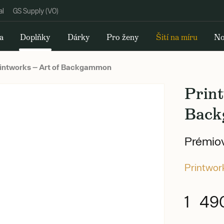
al
GS Supply (VO)
a
Doplňky
Dárky
Pro ženy
Šití na míru
No
intworks — Art of Backgammon
Print
Bac
Prémio
Printwor
1 49