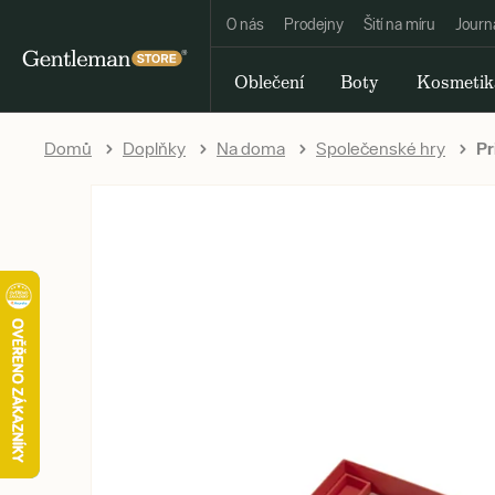
O nás
Prodejny
Šití na míru
Journ
Oblečení
Boty
Kosmetik
Domů
Doplňky
Na doma
Společenské hry
Pr