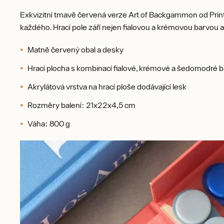
Exkvizitní tmavě červená verze Art of Backgammon od Printw
každého. Hrací pole září nejen fialovou a krémovou barvo
Matně červený obal a desky
Hrací plocha s kombinací fialové, krémové a šedomodré 
Akrylátová vrstva na hrací ploše dodávající lesk
Rozměry balení: 21x22x4,5 cm
Váha: 800 g