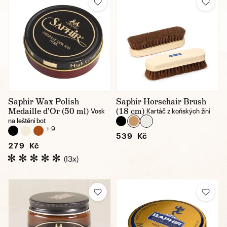
Saphir Wax Polish
Saphir Horsehair Brush
Medaille d'Or (50 ml)
(18 cm)
Vosk
Kartáč z koňských žíní
na leštění bot
+ 9
539 Kč
279 Kč
(13x)