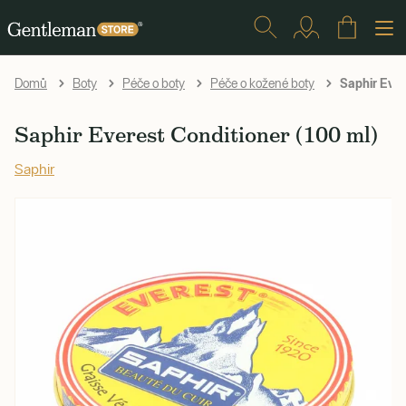
Saphir Ever
Domů
Boty
Péče o boty
Péče o kožené boty
Saphir Everest Conditioner (100 ml)
Saphir