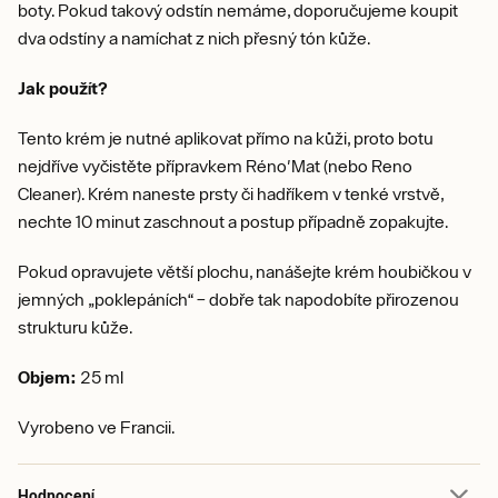
boty. Pokud takový odstín nemáme, doporučujeme koupit
dva odstíny a namíchat z nich přesný tón kůže.
Jak použít?
Tento krém je nutné aplikovat přímo na kůži, proto botu
nejdříve vyčistěte přípravkem Réno'Mat (nebo Reno
Cleaner). Krém naneste prsty či hadříkem v tenké vrstvě,
nechte 10 minut zaschnout a postup případně zopakujte.
Pokud opravujete větší plochu, nanášejte krém houbičkou v
jemných „poklepáních“ – dobře tak napodobíte přirozenou
strukturu kůže.
Objem:
25 ml
Vyrobeno ve Francii.
Hodnocení