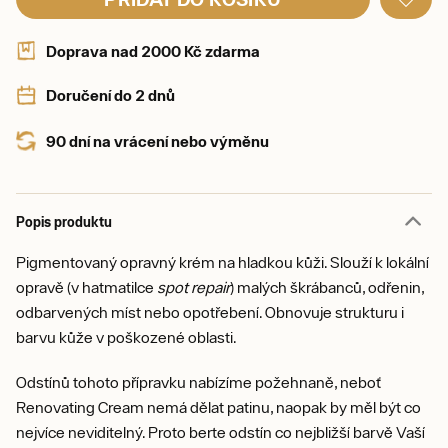
Doprava nad 2000 Kč zdarma
Doručení do 2 dnů
90 dní na vrácení nebo výměnu
Popis produktu
Pigmentovaný opravný krém na hladkou kůži. Slouží k lokální
opravě (v hatmatilce
spot repair
) malých škrábanců, odřenin,
odbarvených míst nebo opotřebení. Obnovuje strukturu i
barvu kůže v poškozené oblasti.
Odstínů tohoto přípravku nabízíme požehnaně, neboť
Renovating Cream nemá dělat patinu, naopak by měl být co
nejvíce neviditelný. Proto berte odstín co nejbližší barvě Vaší