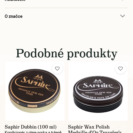
O značce
Podobné produkty
Saphir Dubbin (100 ml)
Saphir Wax Polish
Medaille d'Or Traveler's
Kondicionér z oleje norka a tuleně