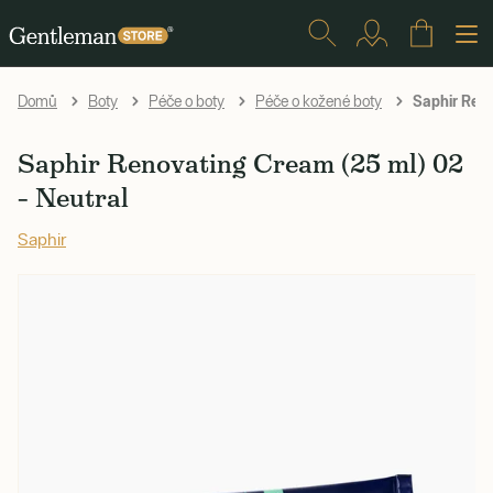
Saphir Reno
Domů
Boty
Péče o boty
Péče o kožené boty
Saphir Renovating Cream (25 ml) 02
– Neutral
Saphir