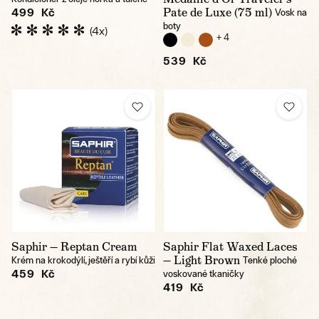
Pate de Luxe (75 ml)
499 Kč
Vosk na
boty
(4x)
+ 4
539 Kč
Saphir — Reptan Cream
Saphir Flat Waxed Laces
— Light Brown
Krém na krokodýlí, ještěří a rybí kůži
Tenké ploché
459 Kč
voskované tkaničky
419 Kč