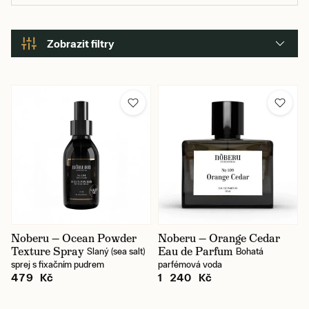
Zobrazit filtry
Cena
249 Kč
1 290 Kč
Karlín / prodejna
Noberu — Ocean Powder
Noberu — Orange Cedar
Texture Spray
Eau de Parfum
Slaný (sea salt)
Bohatá
sprej s fixačním pudrem
parfémová voda
479 Kč
1 240 Kč