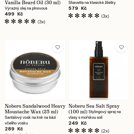
Vanilla Beard Oil (30 ml)
Shavetta na klasické žiletky
579 Kč
Výrazný olej na plnovous
499 Kč
(3x)
(3x)
Noberu Sandalwood Heavy
Noberu Sea Salt Spray
Moustache Wax (25 ml)
(100 ml)
Stylingový sprej na
Santalový vosk na knír na bází
vlasy s mořskou solí
249 Kč
včelího vosku
289 Kč
(2x)