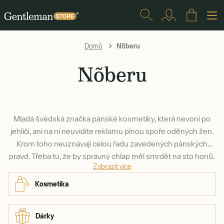
Nõberu
Domů
Nõberu
Mladá švédská značka pánské kosmetiky, která nevoní po
jehličí, ani na ni neuvidíte reklamu plnou spoře oděných žen.
Krom toho neuznávají celou řadu zavedených pánských
pravd. Třeba tu, že by správný chlap měl smrdět na sto honů.
Zobrazit více
Nebo tu, že pravý chlap nepoužívá kosmetiku. Používá. Jen
musí vyhovovat jeho potřebám.
Kosmetika
Dárky