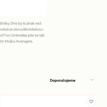
štníky. Ono by to jinak než
rodukce okouzlila britskou i
od Fox Umbrellas jste se tak
ním trháku Avengers.
Doporučujeme