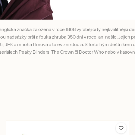
anglická značka založená v roce 1868 vyrábějící ty nejkvalitnější de
hou nadsázky prší a fouká zhruba 350 dní v roce, ani nešlo. Jejich p
i, JFK a mnoha filmová a televizní studia. S fortelným deštníkem 
v seriálech Peaky Blinders, The Crown či Doctor Who nebo v kasov