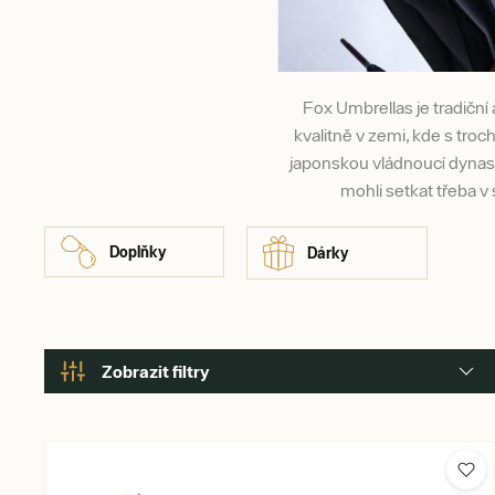
Fox Umbrellas je tradiční 
kvalitně v zemi, kde s troc
japonskou vládnoucí dynasti
mohli setkat třeba 
Doplňky
Dárky
Zobrazit filtry