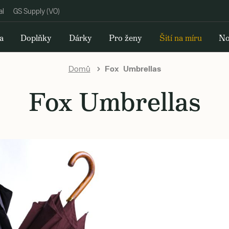
al
GS Supply (VO)
a
Doplňky
Dárky
Pro ženy
Šití na míru
No
Domů
Fox Umbrellas
Fox Umbrellas