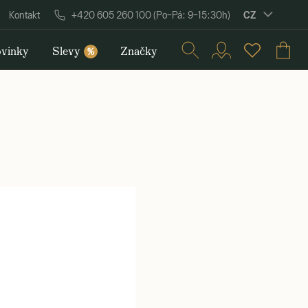
CZ
Kontakt
+420 605 260 100 (Po–Pá: 9–15:30h)
vinky
Slevy
Značky
%