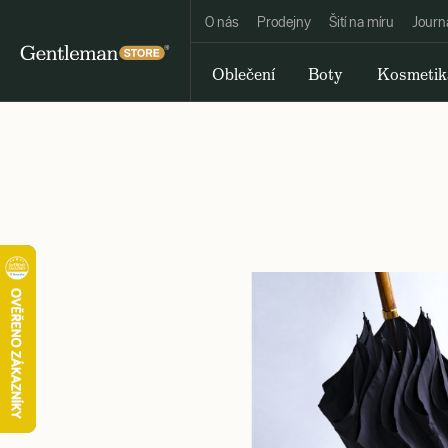
O nás
Prodejny
Šití na míru
Journ
Oblečení
Boty
Kosmetik