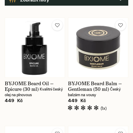
Cena
449 Kč
859 Kč
BYJOME Beard Oil —
BYJOME Beard Balm —
Epicure (30 ml)
Gentleman (50 ml)
Kvalitní český
Český
olej na plnovous
balzám na vousy
449 Kč
449 Kč
(1x)