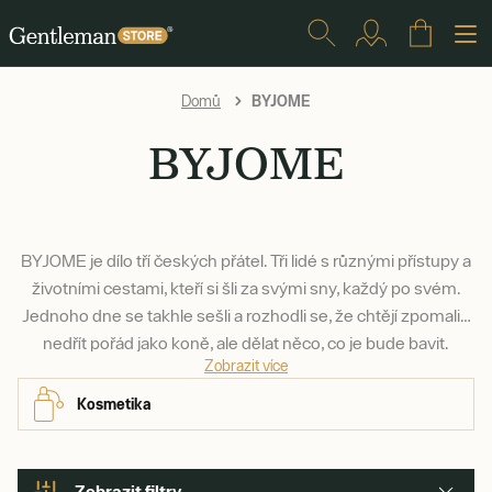
BYJOME
Domů
BYJOME
BYJOME je dílo tří českých přátel. Tři lidé s různými přístupy a
životními cestami, kteří si šli za svými sny, každý po svém.
Jednoho dne se takhle sešli a rozhodli se, že chtějí zpomalit,
nedřít pořád jako koně, ale dělat něco, co je bude bavit.
Zobrazit více
Symbolem jejich proměny je BYJOME, nová značka pánské
kosmetiky pro muže, kteří si umí užívat života.
Kosmetika
Zobrazit filtry