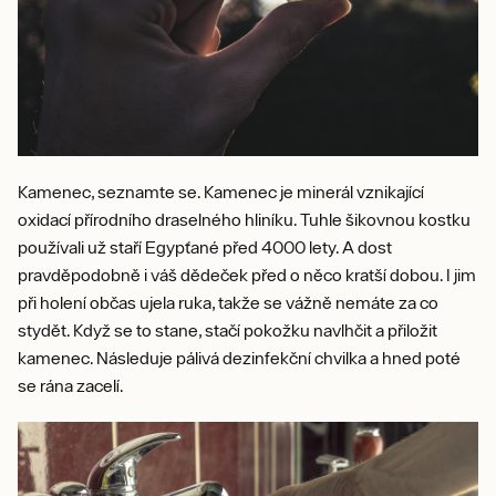
Kamenec, seznamte se. Kamenec je minerál vznikající
oxidací přírodního draselného hliníku. Tuhle šikovnou kostku
používali už staří Egypťané před 4000 lety. A dost
pravděpodobně i váš dědeček před o něco kratší dobou. I jim
při holení občas ujela ruka, takže se vážně nemáte za co
stydět. Když se to stane, stačí pokožku navlhčit a přiložit
kamenec. Následuje pálivá dezinfekční chvilka a hned poté
se rána zacelí.