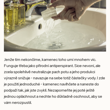
Jenže tím nekončíme, kamenec toho umí mnohem víc.
Funguje třeba jako přírodní antiperspirant. Sice nevoní, ale
zcela spolehlivě neutralizuje pach potu a jeho produkci
výrazně snižuje - navazuje na sebe totiž částečky vody. I zde
je použití jednoduché - kamenec navlhčete a naneste do
podpaží tak, jak jste zvyklí. Nezapomeňte jej poté ještě
jednou opláchnout a nechte ho důkladně oschnout, aby se
vám nerozpustil.