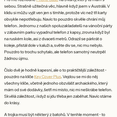
sebou. Strašně užitečná věc, hlavně když jsem v Austrálii. V
klidu si můžu vyjít ven jen s tímhle, protože víc než tři karty
obvykle nepotřebuju. Navíc to pouzdro skvěle chrání můj
telefon. Jednomu z našich spoluzakladatelů na vánoční párty
v zábavním parku vypadnul telefon z kapsy, zrovna když byl
na ruském kole, asi z dvaceti metrů. Odrazil se párkrát o
koleje, přistál dole v kaluži a, světe div se, nic mu nebylo.
Pouzdro to trochu schytalo, ale telefon samotný neutrpěl
žádnou újmu.
Číslo dvě je hodně kapesní, ale o to praktičtější záležitost -
pouzdro na klíče
Key Cover Plus
. Vejdou se mi do něj
všechny klíče, včetně jednoho obzvlášť archaického, který
mám od své dodávky, šetří mi místo, nic mi neškrábe telefon.
Skvělá záležitost, i když si jdu třeba jen zaběhat. Navíc stárne
do krásy.
A trojka musí být některý z batohů. V tenhle moment - to