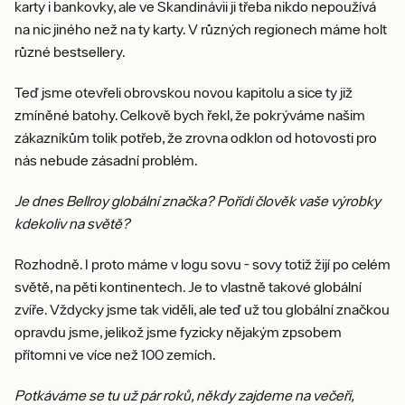
karty i bankovky, ale ve Skandinávii ji třeba nikdo nepoužívá
na nic jiného než na ty karty. V různých regionech máme holt
různé bestsellery.
Teď jsme otevřeli obrovskou novou kapitolu a sice ty již
zmíněné batohy. Celkově bych řekl, že pokrýváme našim
zákazníkům tolik potřeb, že zrovna odklon od hotovosti pro
nás nebude zásadní problém.
Je dnes Bellroy globální značka? Pořídí člověk vaše výrobky
kdekoliv na světě?
Rozhodně. I proto máme v logu sovu - sovy totiž žijí po celém
světě, na pěti kontinentech. Je to vlastně takové globální
zvíře. Vždycky jsme tak viděli, ale teď už tou globální značkou
opravdu jsme, jelikož jsme fyzicky nějakým zpsobem
přítomni ve více než 100 zemích.
Potkáváme se tu už pár roků, někdy zajdeme na večeři,