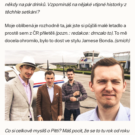
někdy na pár drinků. Vzpomínáš na nějaké vtipné historky z
těchhle setkání?
Moje oblíbená je rozhodně ta, jak jste si půjčili malé letadlo a
prostě sem z ČR přiletěli
(pozn.: redakce: drncalo to)
. To mě
docela ohromilo, bylo to dost ve stylu Jamese Bonda.
(smích)
Co si celkově myslíš o Pitti? Máš pocit, že se to tu rok od roku