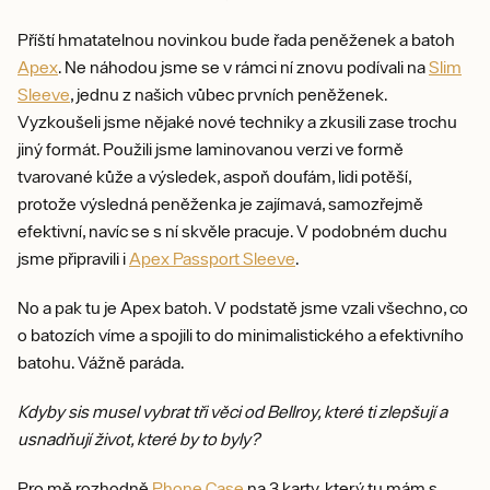
Příští hmatatelnou novinkou bude řada peněženek a batoh
Apex
. Ne náhodou jsme se v rámci ní znovu podívali na
Slim
Sleeve
, jednu z našich vůbec prvních peněženek.
Vyzkoušeli jsme nějaké nové techniky a zkusili zase trochu
jiný formát. Použili jsme laminovanou verzi ve formě
tvarované kůže a výsledek, aspoň doufám, lidi potěší,
protože výsledná peněženka je zajímavá, samozřejmě
efektivní, navíc se s ní skvěle pracuje. V podobném duchu
jsme připravili i
Apex Passport Sleeve
.
No a pak tu je Apex batoh. V podstatě jsme vzali všechno, co
o batozích víme a spojili to do minimalistického a efektivního
batohu. Vážně paráda.
Kdyby sis musel vybrat tři věci od Bellroy, které ti zlepšují a
usnadňují život, které by to byly?
Pro mě rozhodně
Phone Case
na 3 karty, který tu mám s