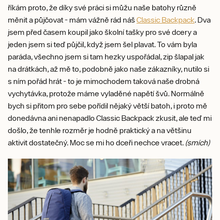
říkám proto, že díky své práci si můžu naše batohy různě
měnit a půjčovat - mám vážně rád náš
Classic Backpack
. Dva
jsem před časem koupil jako školní tašky pro své dcery a
jeden jsem si teď půjčil, když jsem šel plavat. To vám byla
paráda, všechno jsem si tam hezky uspořádal, zip šlapal jak
na drátkách, až mě to, podobně jako naše zákazníky, nutilo si
s ním pořád hrát - to je mimochodem taková naše drobná
vychytávka, protože máme vyladěné napětí švů. Normálně
bych si přitom pro sebe pořídil nějaký větší batoh, i proto mě
donedávna ani nenapadlo Classic Backpack zkusit, ale teď mi
došlo, že tenhle rozměr je hodně praktický a na většinu
aktivit dostatečný. Moc se mi ho dceři nechce vracet.
(smích)