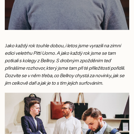
J
ako každý rok touhle dobou, i letos jsme vyrazili na zimní
edici veletrhu Pitti Uomo. A jako každý rok jsme se tam
potkali s kolegy z Bellroy. S drobným zpožděním teď
přinášíme rozhovor, který jsme tam při té příležitosti pořídili.
Dozvíte se v něm třeba, co Bellroy chystá za novinky, jak se
jim celkově daří a jak je to s tím jejich surfováním.