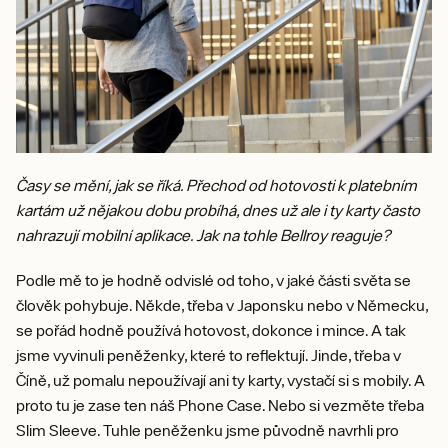
Časy se mění, jak se říká. Přechod od hotovosti k platebním
kartám už nějakou dobu probíhá, dnes už ale i ty karty často
nahrazují mobilní aplikace. Jak na tohle Bellroy reaguje?
Podle mě to je hodně odvislé od toho, v jaké části světa se
člověk pohybuje. Někde, třeba v Japonsku nebo v Německu,
se pořád hodně používá hotovost, dokonce i mince. A tak
jsme vyvinuli peněženky, které to reflektují. Jinde, třeba v
Číně, už pomalu nepoužívají ani ty karty, vystačí si s mobily. A
proto tu je zase ten náš Phone Case. Nebo si vezměte třeba
Slim Sleeve. Tuhle peněženku jsme původně navrhli pro