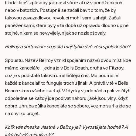
hledat lepší způsoby, jak nosit věci - ať už v peněženkách
nebo v batozích. Postupně se začali bavit o tom, že by
takovou zavazadlovou revoluci mohli sami zahájit. Začali
peněženkami, které byly v té době už opravdu dlouho úplně
stejné, nikam se nevyvíjely, nijak se nezlepšovaly.
Bellroy a surfování - co ještě mají tyhle dvě věci společného?
Spoustu. Název Bellroy vznikl spojením názvů dvou míst, kde
máme kanceláře - jedna je v Bells Beach, druhá ve Fitzroy,
což je v podstatě taková umělečtější část Melbourne. V
každé z kanceláří to funguje trochu jinak. A právě v té v Bells
Beach skoro všichni surfují. Vždycky v jedenáct a pak ve čtyři
odpoledne se každý jde podívat nahoru, jaké jsou vlny. Když
dobré, zhruba půlka kanceláře se sebere, vezme surf a jde se
na chvilku projet.
Kolik vás dneska vlastně v Bellroy je? Vyrostli jste hodně? A
jaký byl váš minulý rok?