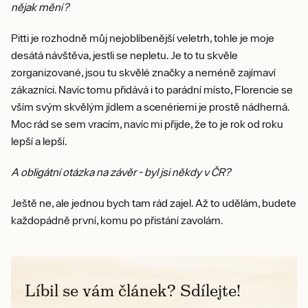
nějak mění?
Pitti je rozhodně můj nejoblíbenější veletrh, tohle je moje
desátá návštěva, jestli se nepletu. Je to tu skvěle
zorganizované, jsou tu skvělé značky a neméně zajímaví
zákazníci. Navíc tomu přidává i to parádní místo, Florencie se
vším svým skvělým jídlem a scenériemi je prostě nádherná.
Moc rád se sem vracím, navíc mi přijde, že to je rok od roku
lepší a lepší.
A obligátní otázka na závěr - byl jsi někdy v ČR?
Ještě ne, ale jednou bych tam rád zajel. Až to udělám, budete
každopádně první, komu po přistání zavolám.
Líbil se vám článek? Sdílejte!