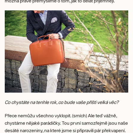
možná právě přemýšlíme o tom, jak to dělat příjemněji.
Co chystáte na tenhle rok, co bude vaše příští velká věc?
Přece nemůžu všechno vyklopit. (smích) Ale teď vážně,
chystáme nějaké parádičky. Tou první samozřejmě jsou naše
desáté narozeniny, na které jsme si připravili pár překvapení.