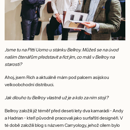
Jsme tu na Pitti Uomo u stánku Bellroy. Můžeš se na úvod
našim čtenářům představit a říct jim, co máš v Bellroy na
starosti?
Ahoj, jsem Rich a aktuálně mám pod palcem asijskou
velkoobchodní distribuci.
Jak dlouho tu Bellroy vlastně už je a kdo za ním stojí?
Bellroy založili již téměř před deseti lety dva kamarádi - Andy
a Hadrian - kteří původně pracovali jako surfařští designéři. V
té době založili blog s názvem Carryology, jehož cílem bylo