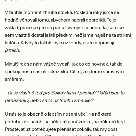
V tenhle moment zhruba stovka. Poslední roky jsme se
hodně věnovali tomu, abychom nabrali dobré lidi. To je
základ, práce se pro ně pak už vymyslí snadno. Já jsem se
sem vlastně dostal ještě předtím, než jsme najeli na ta striktní
kritéria. Kdyby to takhle bylo už tehdy, asi tu nepracuju.
(smích)
Minulý rok se nám vážně vydařil, jak co do novinek, tak do
spokojenosti našich zákazníků. Cítím, že jdeme správným
směrem.
Co je vlastně teď pro Bellroy hlavní priorita? Pořád jsou to
peněženky, nebo se to už trochu změnilo?
U nás to je obecně o lepším nošení věcí. Na některé
potřebujete batoh, na některé peněženku, na některé kryt.
Prostě, ať už potřebujete přenášet cokoliv, tak my dost