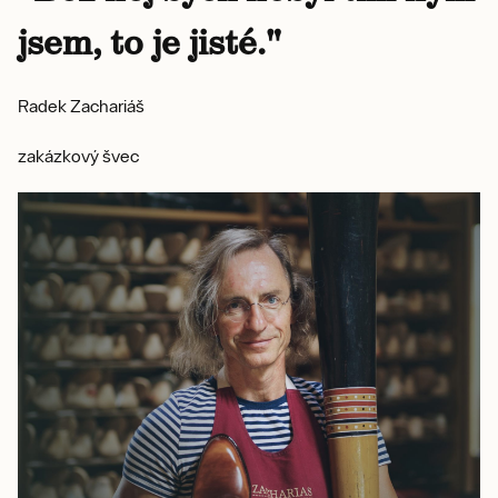
jsem, to je jisté."
Radek Zachariáš
zakázkový švec