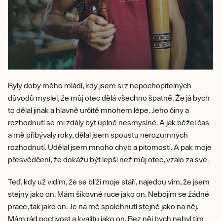
Byly doby mého mládí, kdy jsem si z nepochopitelných
důvodů myslel, že můj otec dělá všechno špatně. Že já bych
to dělal jinak a hlavně určitě mnohem lépe. Jeho činy a
rozhodnutí se mi zdály být úplně nesmyslné. A jak běžel čas
a mě přibývaly roky, dělal jsem spoustu nerozumných
rozhodnutí. Udělal jsem mnoho chyb a pitomostí. A pak moje
přesvědčení, že dokážu být lepší než můj otec, vzalo za své.
Teď, kdy už vidím, že se blíží moje stáří, najedou vím, že jsem
stejný jako on. Mám šikovné ruce jako on. Nebojím se žádné
práce, tak jako on. Je na mě spolehnutí stejně jako na něj.
Mám rád poctivost a kvalitu jako on. Bez něj bych nebyl tím