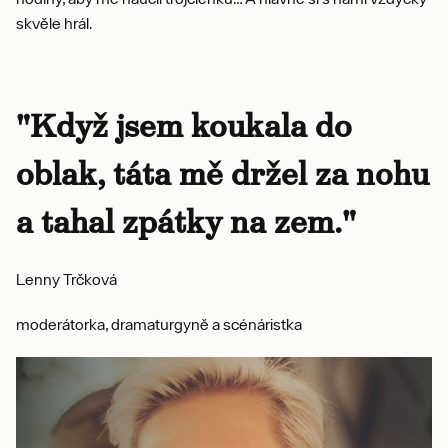
skvěle hrál.
"Když jsem koukala do
oblak, táta mě držel za nohu
a tahal zpátky na zem."
Lenny Trčková
moderátorka, dramaturgyně a scénáristka