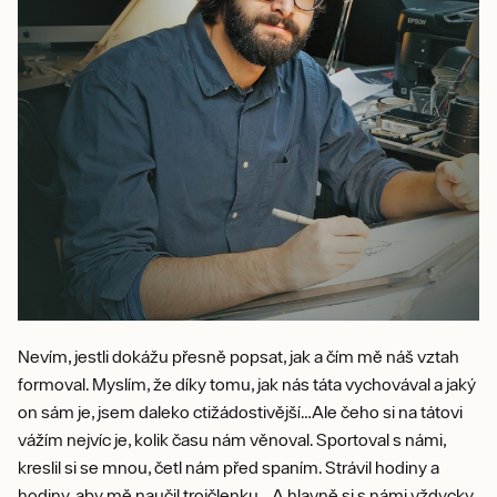
Nevím, jestli dokážu přesně popsat, jak a čím mě náš vztah
formoval. Myslím, že díky tomu, jak nás táta vychovával a jaký
on sám je, jsem daleko ctižádostivější…Ale čeho si na tátovi
vážím nejvíc je, kolik času nám věnoval. Sportoval s námi,
kreslil si se mnou, četl nám před spaním. Strávil hodiny a
hodiny, aby mě naučil trojčlenku… A hlavně si s námi vždycky