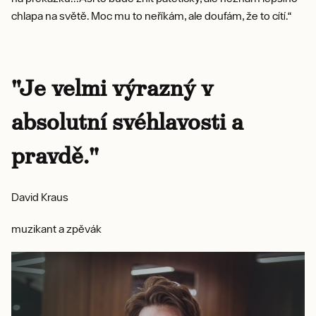
chlapa na světě. Moc mu to neříkám, ale doufám, že to cítí.“
"Je velmi výrazný v
absolutní svéhlavosti a
pravdě."
David Kraus
muzikant a zpěvák