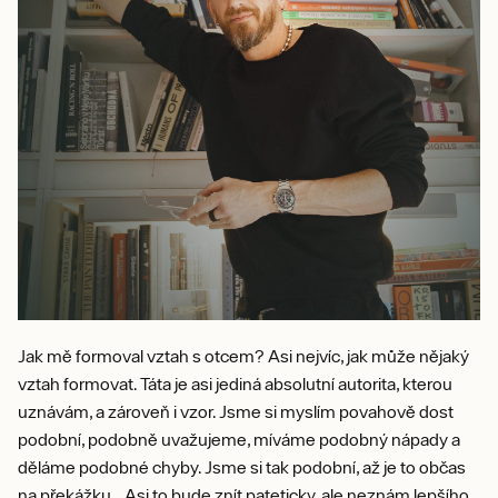
Jak mě formoval vztah s otcem? Asi nejvíc, jak může nějaký
vztah formovat. Táta je asi jediná absolutní autorita, kterou
uznávám, a zároveň i vzor. Jsme si myslím povahově dost
podobní, podobně uvažujeme, míváme podobný nápady a
děláme podobné chyby. Jsme si tak podobní, až je to občas
na překážku...Asi to bude znít pateticky, ale neznám lepšího