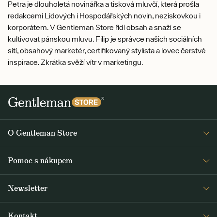
Petra je dlouholetá novinářka a tisková mluvčí, která prošla
redakcemi Lidových i Hospodářských novin, neziskovkou i
korporátem. V Gentleman Store řídí obsah a snaží se
kultivovat pánskou mluvu. Filip je správce našich sociálních
sítí, obsahový marketér, certifikovaný stylista a lovec čerstvé
inspirace. Zkrátka svěží vítr v marketingu.
O Gentleman Store
Prodejny
Pomoc s nákupem
Press
Detail objednávky
Napsali o nás
Newsletter
Časté dotazy
Voskování bund Barbour
Dostávejte jako první čerstvé zprávy z Gentleman Storu o novinkách a
Doprava a platba
Šití na míru
Kontakt