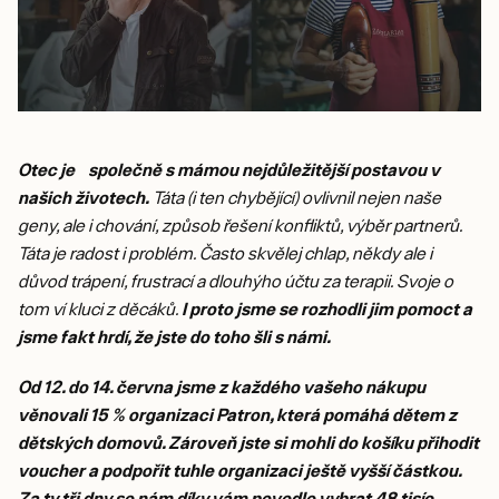
Otec je společně s mámou nejdůležitější postavou v
našich životech.
Táta (i ten chybějící) ovlivnil nejen naše
geny, ale i chování, způsob řešení konfliktů, výběr partnerů.
Táta je radost i problém. Často skvělej chlap, někdy ale i
důvod trápení, frustrací a dlouhýho účtu za terapii. Svoje o
tom ví kluci z děcáků.
I proto jsme se rozhodli jim pomoct a
jsme fakt hrdí, že jste do toho šli s námi.
Od 12. do 14. června jsme z každého vašeho nákupu
věnovali 15 % organizaci Patron, která pomáhá dětem z
dětských domovů. Zároveň jste si mohli do košíku přihodit
voucher a podpořit tuhle organizaci ještě vyšší částkou.
Za ty tři dny se nám díky vám povedlo vybrat 48 tisíc