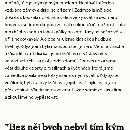
možné, táta je mým pravým opakem. Nestavěl si žádné
vzdušné zámky a držel se při zemi. Zatímco já měla oči
dokořán, koukala do oblak a viděla velký svět za sedmero
horami a sedmero kopci a vnímala nekonečné možnosti, táta
mě držel za nohu a tahal zpátky na zem. Tady se naše světy
příliš nepotkávaly. Ale oba milujeme klasickou hudbu a
květiny. Když jsem byla malá, pouštěli jsme si Verdiho, Bacha
a Vivaldiho a obdivovali jsme květiny na výstavách, v
zahradnictvích i za ploty cizích domů. Dodnes dokážeme
vést dlouhé debaty o rostlinách a květinách, které jsme
zahlédli, a posíláme si fotky všemožných květin. Kdybyste
viděli můj byt a tátovy květiny v jejich bytě, bylo by to jako
přes kopírák. Všude samá zelená. Každé semínko zasadíme
a zkoušíme ho vypěstovat.
"Bez něj bych nebyl tím kým