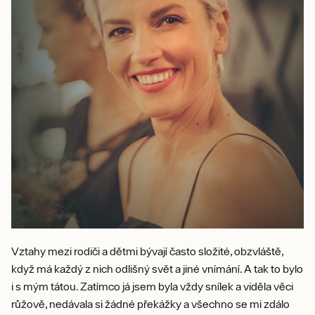
Vztahy mezi rodiči a dětmi bývají často složité, obzvláště,
když má každý z nich odlišný svět a jiné vnímání. A tak to bylo
i s mým tátou. Zatímco já jsem byla vždy snílek a viděla věci
růžově, nedávala si žádné překážky a všechno se mi zdálo