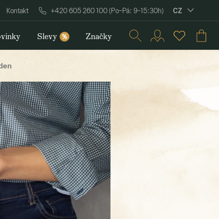
CZ
Kontakt
+420 605 260 100 (Po–Pá: 9–15:30h)
vinky
Slevy
Značky
%
 den