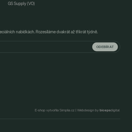
GS Supply (VO)
ciálních nabídkách. Rozesíláme dvakrát až třikrát týdně.
ODEBÍRAT
biceps
E-shop vytvořila Simplia.cz
|
Webdesign by
digital.