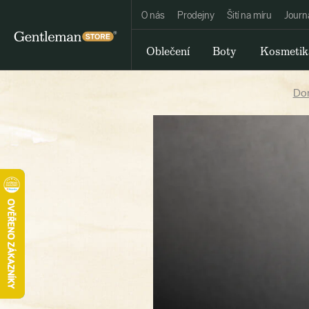
O nás
Prodejny
Šití na míru
Journ
Oblečení
Boty
Kosmetik
Do