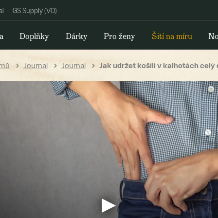
al
GS Supply (VO)
a
Doplňky
Dárky
Pro ženy
Šití na míru
No
mů
Journal
Journal
Jak udržet košili v kalhotách celý