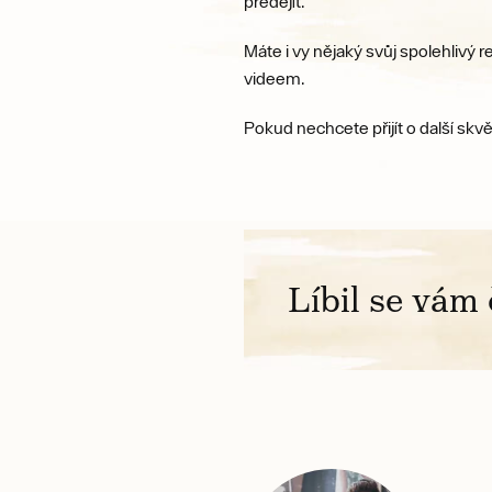
předejít.
Máte i vy nějaký svůj spolehlivý 
videem.
Pokud nechcete přijít o další sk
Líbil se vám 