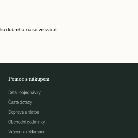
o dobrého, co se ve světě
Pomoc s nákupem
Detail objednávky
Časté dotazy
Doprava a platba
Obchodní podmínky
Vrácení a reklamace