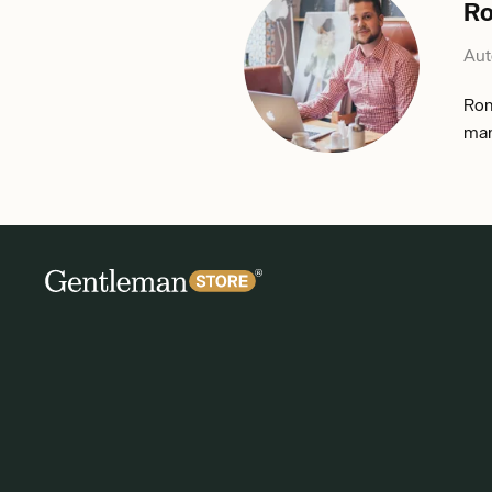
R
Aut
Rom
mar