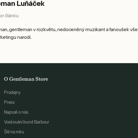
oman Luňáček
or článku
an, gentleman v rozkvětu, nedoceněný muzikant a fanoušek všeh
ketingu narodí.
O Gentleman Store
Prodejny
Press
Napsali o nás
Voskování bund Barbour
Šití na míru