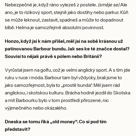
Nebezpečné je, když ráno vylezeš z postele.
(směje se)
Ale
ano, je to rizikový sport, stejně jako dostihy nebo parkur. Kůň
se může leknout, zastavit, spadneš a může to dopadnout
blbě. Helma je samozřejmě absolutní povinnost.
Honzo, když jsi k nám přišel, měl jsi na sobě krásnou už
patinovanou Barbour bundu. Jak ses ke té značce dostal?
Souvisí to nějak právě s pólem nebo Británií?
Vyrůstal jsem na golfu, což je velmi anglický sport. A s tím jde
ruku v ruce i móda. Barbour tam byl vždycky, brali jsme to
jako samozřejmost, byla to „prostě bunda“. Měl jsem rád
anglickou, i skotskou kulturu. Brácha hodně jezdil do Skotska
a mít Barbourku bylo v tom prostředí přirozené, nic
výjimečného nebo okázalého.
Dneska se tomu říká „old money“. Co si pod tím
představit?