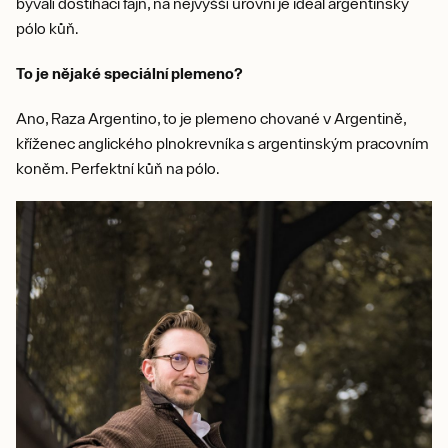
bývalí dostiháci fajn, na nejvyšší úrovni je ideál argentinský
pólo kůň.
To je nějaké speciální plemeno?
Ano, Raza Argentino, to je plemeno chované v Argentině,
kříženec anglického plnokrevníka s argentinským pracovním
koněm. Perfektní kůň na pólo.