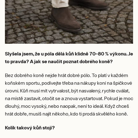
Slyšela jsem, že u póla dělá kůň klidně 70–80 % výkonu. Je
to pravda? A jak se naučit poznat dobrého koně?
Bez dobrého koně nejde hrát dobré pólo. To platí v každém
koňském sportu, podívejte třeba na nákupy koní na špičkové
úrovni. Kůň musí mít vytrvalost, být nasvalený, rychle cválat,
na místě zastavit, otočit se a znova vystartovat. Pokud je moc
dlouhý, moc vysoký, nebo naopak, není to ideál. Když chceš
hrát dobře, musíš najít někoho, kdo ti prodá skvělého koně.
Kolik takový kůň stojí?