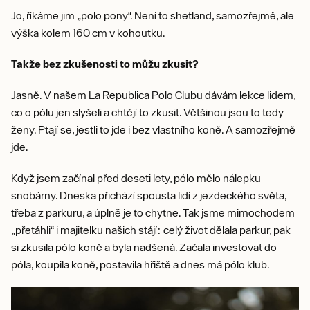
Jo, říkáme jim „polo pony“. Není to shetland, samozřejmě, ale
výška kolem 160 cm v kohoutku.
Takže bez zkušenosti to můžu zkusit?
Jasně. V našem La Republica Polo Clubu dávám lekce lidem,
co o pólu jen slyšeli a chtějí to zkusit. Většinou jsou to tedy
ženy. Ptají se, jestli to jde i bez vlastního koně. A samozřejmě
jde.
Když jsem začínal před deseti lety, pólo mělo nálepku
snobárny. Dneska přichází spousta lidí z jezdeckého světa,
třeba z parkuru, a úplně je to chytne. Tak jsme mimochodem
„přetáhli“ i majitelku našich stájí: celý život dělala parkur, pak
si zkusila pólo koně a byla nadšená. Začala investovat do
póla, koupila koně, postavila hřiště a dnes má pólo klub.