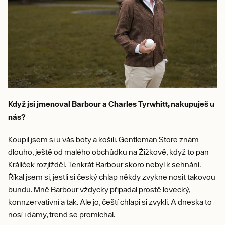
Když jsi jmenoval Barbour a Charles Tyrwhitt, nakupuješ u
nás?
Koupil jsem si u vás boty a košili. Gentleman Store znám
dlouho, ještě od malého obchůdku na Žižkově, když to pan
Králíček rozjížděl. Tenkrát Barbour skoro nebyl k sehnání.
Říkal jsem si, jestli si český chlap někdy zvykne nosit takovou
bundu. Mně Barbour vždycky připadal prostě lovecký,
konnzervativní a tak. Ale jo, čeští chlapi si zvykli. A dneska to
nosí i dámy, trend se promíchal.