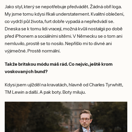
Jako styl, který se nepotřebuje předvádět. Žádná obří loga.
My jsme tomu kdysi říkali understatement. Kvalitní oblečení,
co vydrží půl života, furt dobře vypadá a nepředvádí se.
Dneska se k tomu lidi vracejí, možná kvůli nostalgii po době
před iPhonem a sociálními sítěmi. V Německu se o tom ani
nemluvilo, prostě se to nosilo. Nepřišlo mi to divné ani
výjimečné. Prostě normální.
Takže britskou módu máš rád. Co nejvíc, ještě krom
voskovaných bund?
Kdysi jsem ujížděl na kravatách, hlavně od Charles Tyrwhitt,
TM Lewin a další. A pak boty. Boty miluju.