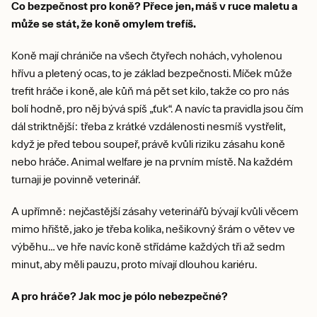
Co bezpečnost pro koně? Přece jen, máš v ruce maletu a
může se stát, že koně omylem trefíš.
Koně mají chrániče na všech čtyřech nohách, vyholenou
hřívu a pletený ocas, to je základ bezpečnosti. Míček může
trefit hráče i koně, ale kůň má pět set kilo, takže co pro nás
bolí hodně, pro něj bývá spíš „ťuk“. A navíc ta pravidla jsou čím
dál striktnější: třeba z krátké vzdálenosti nesmíš vystřelit,
když je před tebou soupeř, právě kvůli riziku zásahu koně
nebo hráče. Animal welfare je na prvním místě. Na každém
turnaji je povinně veterinář.
A upřímně: nejčastější zásahy veterinářů bývají kvůli věcem
mimo hřiště, jako je třeba kolika, nešikovný šrám o větev ve
výběhu… ve hře navíc koně střídáme každých tři až sedm
minut, aby měli pauzu, proto mívají dlouhou kariéru.
A pro hráče? Jak moc je pólo nebezpečné?