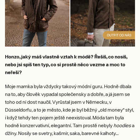
Honzo, jaký máš vlastně vztah k módě? Řešíš, co nosíš,
nebo jsi spíš ten typ, co si prostě něco vezme a moc to
neřeší?
Moje mamka byla vždycky takový módní guru. Hodně dbala
na to, aby člověk vypadal společensky a dobře, a já jsem se
toho od ní dost naučil. Vyrůstal jsem v Německu, v
Düsseldorfu, a to je město, kde je byl běžný „old money“ styl,
i když tehdy ten pojem ještě neexistoval. Móda tam byla
hodně konzervativní, elegantní. Tam prostě nebyly
hoodies
a
džíny. Nosily se svetry, kašmír, saka, barevné kalhoty…