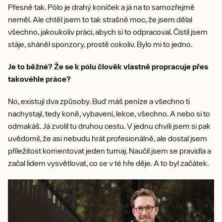
Přesně tak. Pólo je drahý koníček a já na to samozřejmě
neměl. Ale chtěl jsem to tak strašně moc, že jsem dělal
všechno, jakoukoliv práci, abych si to odpracoval. Čistil jsem
stáje, sháněl sponzory, prostě cokoliv. Bylo mi to jedno.
Je to běžné? Že se k pólu člověk vlastně propracuje přes
takovéhle práce?
No, existují dva způsoby. Buď máš peníze a všechno ti
nachystají, tedy koně, vybavení, lekce, všechno. A nebo si to
odmakáš. Já zvolil tu druhou cestu. V jednu chvíli jsem si pak
uvědomil, že asi nebudu hrát profesionálně, ale dostal jsem
příležitost komentovat jeden turnaj. Naučil jsem se pravidla a
začal lidem vysvětlovat, co se v té hře děje. A to byl začátek.