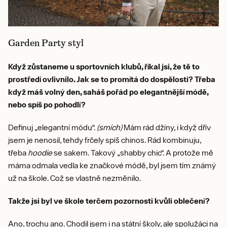
Garden Party styl
Když zůstaneme u sportovních klubů, říkal jsi, že tě to
prostředí ovlivnilo. Jak se to promítá do dospělosti? Třeba
když máš volný den, saháš pořád po elegantnější módě,
nebo spíš po pohodlí?
Definuj „elegantní módu“.
(smích)
Mám rád džíny, i když dřív
jsem je nenosil, tehdy frčely spíš chinos. Rád kombinuju,
třeba
hoodie
se sakem. Takový „shabby chic“. A protože mě
máma odmala vedla ke značkové módě, byl jsem tím známý
už na škole. Což se vlastně nezměnilo.
Takže jsi byl ve škole terčem pozornosti kvůli oblečení?
Ano, trochu ano. Chodil jsem i na státní školy, ale spolužáci na