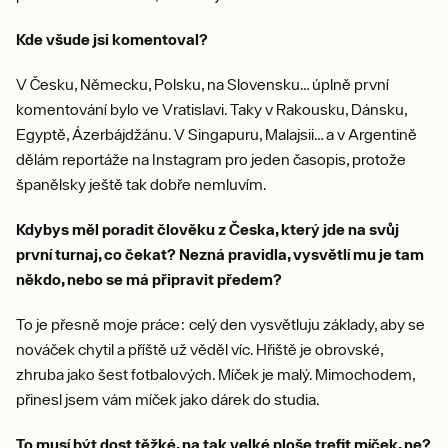
Kde všude jsi komentoval?
V Česku, Německu, Polsku, na Slovensku… úplně první
komentování bylo ve Vratislavi. Taky v Rakousku, Dánsku,
Egyptě, Ázerbájdžánu. V Singapuru, Malajsii… a v Argentině
dělám reportáže na Instagram pro jeden časopis, protože
španělsky ještě tak dobře nemluvím.
Kdybys měl poradit člověku z Česka, který jde na svůj
první turnaj, co čekat? Nezná pravidla, vysvětlí mu je tam
někdo, nebo se má připravit předem?
To je přesně moje práce: celý den vysvětluju základy, aby se
nováček chytil a příště už věděl víc. Hřiště je obrovské,
zhruba jako šest fotbalových. Míček je malý. Mimochodem,
přinesl jsem vám míček jako dárek do studia.
To musí být dost těžké, na tak velké ploše trefit míček, ne?