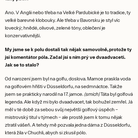
Ano. V Anglii nebo třeba na Velké Pardubické je to tradice, ty
velké barevné klobouky. Ale třeba v Bavorsku je styl víc
lovecký; hnědé, olivové, zelené tóny, oblečení je
konzervativnější.
My jsme se k polu dostali tak nějak samovolně, protože ty
jsi komentátor póla. Začal jsi s ním prý ve dvaadvaceti.
Jak se to stalo?
Od narození jsem byl na golfu, doslova. Mamce praskla voda
na golfovém hřišti v Düsseldorfu, na sedmnáctce. Takže
jsem se prakticky narodil na 17. jamce.
(smích)
Táta byl golfová
legenda. Ale když mi bylo dvaadvacet, tak bohužel zemřel. Já
měl v té době za sebou svůj největší golfový úspěch –
mistrovský titul v týmech – ale prostě jsem k tomu nějak
ztratil vášeň. A tehdy mě pozvala jedna dáma z Düsseldorfu,
která žila v Chuchli, abych si zkusil pólo.