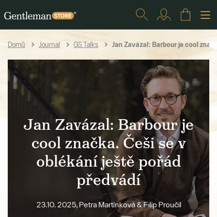
Jan Zavázal: Barbour je cool značk
Domů
Journal
GS Talks
Jan Zavázal: Barbour je
cool značka. Češi se v
oblékání ještě pořád
předvádí
23.10. 2025, Petra Martínková & Filip Proučil