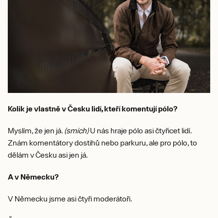
Kolik je vlastně v Česku lidí, kteří komentují pólo?
Myslím, že jen já.
(smích)
U nás hraje pólo asi čtyřicet lidí.
Znám komentátory dostihů nebo parkuru, ale pro pólo, to
dělám v Česku asi jen já.
A v Německu?
V Německu jsme asi čtyři moderátoři.