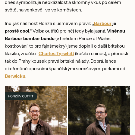
dnes symbolizuje neokázalost a skromný vkus po celém
světě, na venkově i ve velkoměstech.
Inu, jak náš host Honza s úsměvem pravil: „
Barbour
je
prostě cool
.“ Volba outfitů pro něj tedy byla jasná.
Vlněnou
Barbour bomber bundu
(v hnědém Prince of Wales
kostkování, to pro fajnšmekry) jsme doplnili o další britskou
klasiku, značku
Charles Tyrwhitt
(košile i chinos), a přenesli
tak do Prahy kousek pravé britské nálady. Dobrá, lehce
okořeněné epesními španělskými semišovými perkami od
Berwicku
.