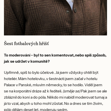
Šest fotbalových hřišť
To moderování – byl to sen komentovat, nebo spíš způsob,
jak se udržet v komunitě?
Upřímně, spíš to bylo účelové. Já jsem vždycky chtěl být
hoteliér. Mám hotelovku, v šestnácti jsem začal v hotelu
Palace v Panské, mluvím německy, to se hodilo. Viděl jsem
se na korporátní dráze až k řediteli.
(směje se)
Pak jsem se ale
zbláznil do koní a do póla. Někdo mi nabídl moderovat turnaj a
já to vzal, abych u toho mohl zůstat. No a dnes se tím živím,
pólo dělám deset let, moderuju sedm.