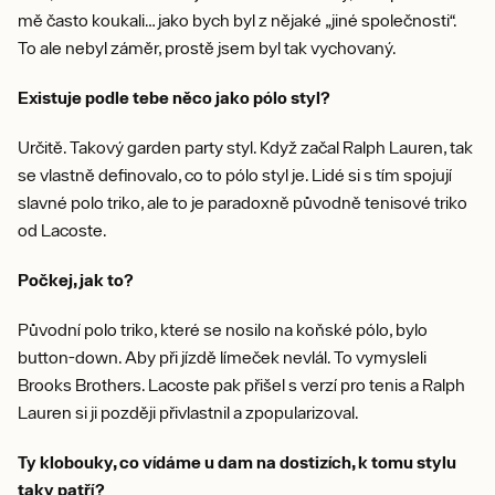
mě často koukali… jako bych byl z nějaké „jiné společnosti“.
To ale nebyl záměr, prostě jsem byl tak vychovaný.
Existuje podle tebe něco jako pólo styl?
Určitě. Takový garden party styl. Když začal Ralph Lauren, tak
se vlastně definovalo, co to pólo styl je. Lidé si s tím spojují
slavné polo triko, ale to je paradoxně původně tenisové triko
od Lacoste.
Počkej, jak to?
Původní polo triko, které se nosilo na koňské pólo, bylo
button-down. Aby při jízdě límeček nevlál. To vymysleli
Brooks Brothers. Lacoste pak přišel s verzí pro tenis a Ralph
Lauren si ji později přivlastnil a zpopularizoval.
Ty klobouky, co vídáme u dam na dostizích, k tomu stylu
taky patří?