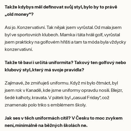
Takže kdybys měl definovat svůj styl, bylo by to právě
„old money“?
Asi jo. Konzervativní. Tak nějak jsem vyrůstal. Od mala jsem
byl ve sportovních klubech. Mamka i táta hráli golf, vyrůstal
jsem prakticky na golfovém hřišti a tam ta móda byla vždycky
konzervativní.
Takže tě baví i určitá uniformita? Takový ten golfový nebo
klubový styl, který má svoje pravidla?
Zajímavé, že zmiňuješ uniformu. Když mi bylo čtrnáct, byl
jsem rok v Kanadě, kde jsme uniformy opravdu nosili. Blejzr,
šedé kalhoty, kravata. V pátek byl „casual Friday“, což
znamenalo polo triko s emblémem školy.
Jak ses v těch uniformách cítil? V Česku to moc zvykem
není, minimálně na běžných školách ne.