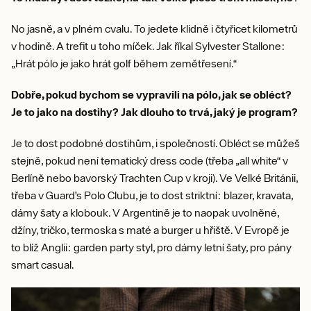
No jasně, a v plném cvalu. To jedete klidně i čtyřicet kilometrů
v hodině. A trefit u toho míček. Jak říkal Sylvester Stallone:
„Hrát pólo je jako hrát golf během zemětřesení.“
Dobře, pokud bychom se vypravili na pólo, jak se obléct?
Je to jako na dostihy? Jak dlouho to trvá, jaký je program?
Je to dost podobné dostihům, i společností. Obléct se můžeš
stejně, pokud není tematický dress code (třeba „all white“ v
Berlíně nebo bavorský Trachten Cup v kroji). Ve Velké Británii,
třeba v Guard’s Polo Clubu, je to dost striktní: blazer, kravata,
dámy šaty a klobouk. V Argentině je to naopak uvolněné,
džíny, tričko, termoska s maté a burger u hřiště. V Evropě je
to blíž Anglii: garden party styl, pro dámy letní šaty, pro pány
smart casual.