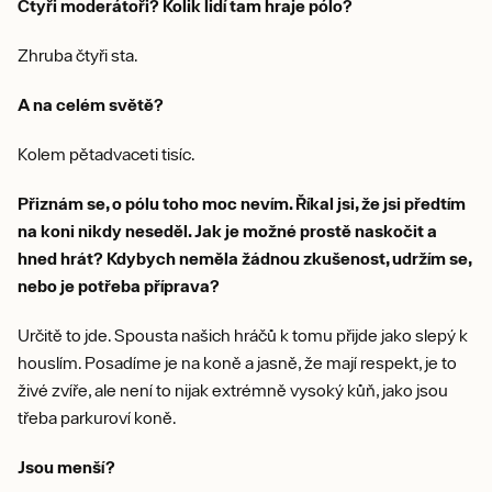
Čtyři moderátoři? Kolik lidí tam hraje pólo?
Zhruba čtyři sta.
A na celém světě?
Kolem pětadvaceti tisíc.
Přiznám se, o pólu toho moc nevím. Říkal jsi, že jsi předtím
na koni nikdy neseděl. Jak je možné prostě naskočit a
hned hrát? Kdybych neměla žádnou zkušenost, udržím se,
nebo je potřeba příprava?
Určitě to jde. Spousta našich hráčů k tomu přijde jako slepý k
houslím. Posadíme je na koně a jasně, že mají respekt, je to
živé zvíře, ale není to nijak extrémně vysoký kůň, jako jsou
třeba parkuroví koně.
Jsou menší?