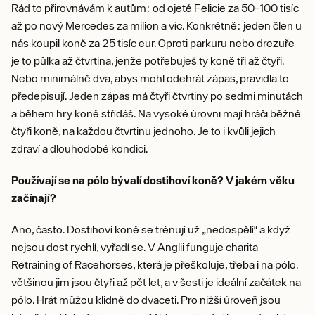
Rád to přirovnávám k autům: od ojeté Felicie za 50–100 tisíc
až po nový Mercedes za milion a víc. Konkrétně: jeden člen u
nás koupil koně za 25 tisíc eur. Oproti parkuru nebo drezuře
je to půlka až čtvrtina, jenže potřebuješ ty koně tři až čtyři.
Nebo minimálně dva, abys mohl odehrát zápas, pravidla to
předepisují. Jeden zápas má čtyři čtvrtiny po sedmi minutách
a během hry koně střídáš. Na vysoké úrovni mají hráči běžně
čtyři koně, na každou čtvrtinu jednoho. Je to i kvůli jejich
zdraví a dlouhodobé kondici.
Používají se na pólo bývalí dostihoví koně? V jakém věku
začínají?
Ano, často. Dostihoví koně se trénují už „nedospělí“ a když
nejsou dost rychlí, vyřadí se. V Anglii funguje charita
Retraining of Racehorses, která je přeškoluje, třeba i na pólo.
většinou jim jsou čtyři až pět let, a v šesti je ideální začátek na
pólo. Hrát můžou klidně do dvaceti. Pro nižší úroveň jsou