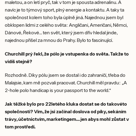
maletou, a on letí pryč, tak v tom je spousta adrenalinu. A
navíc je to týmový sport, plný energie a kontaktu. A taky ta
společnost kolem toho byla úplně jiná. Najednou jsem byl
obklopen lidmi z celého světa: Angličani, Američani, Němci,
Dánové, Řekové… ten svět, který jsem dřív hledal jinde,
najednou přišel za mnou do Prahy. Bylo to fascinující.
Churchill prý řekl, že pólo je vstupenka do světa. Takže to
vidíš stejně?
Rozhodně. Díky pólu jsem se dostal i do zahraničí, třeba do
Malajsie, kam mě pozvali pracovat. Churchill měl pravdu: „A
2-hole polo handicap is your passport to the world.“
Jak těžké bylo pro 22letého kluka dostat se do takovéto
společnosti? Vím, že jsi začínal doslova od píky, sekáním
trávy, účetnictvím, marketingem... jen abys mohl zůstat v
tom prostředí.