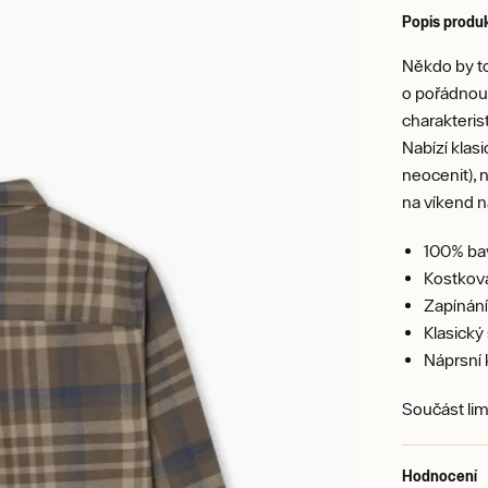
Popis produ
Někdo by to
o pořádnou 
charakteris
Nabízí klas
neocenit), 
na víkend n
100% bav
Kostková
Zapínání
Klasický 
Náprsní 
Součást li
Hodnocení