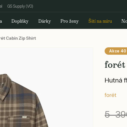
al
GS Supply (VO)
a
Doplňky
Dárky
Pro ženy
Šití na míru
No
rét Cabin Zip Shirt
Akce 40
forét
Hutná f
forét
5 39