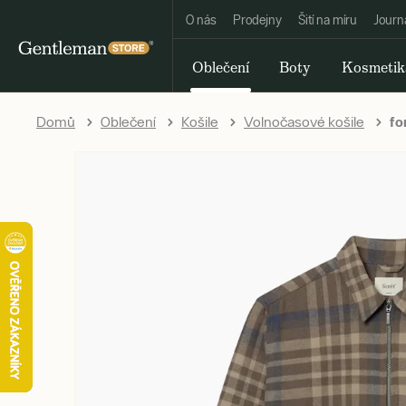
O nás
Prodejny
Šití na míru
Journ
Oblečení
Boty
Kosmetik
Domů
Oblečení
Košile
Volnočasové košile
fo