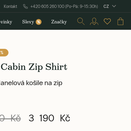
CZ
Kontakt
+420 605 260 100 (Po–Pá: 9–15:30h)
vinky
Slevy
Značky
%
 %
 Cabin Zip Shirt
lanelová košile na zip
0 Kč
3 190 Kč