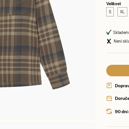
Velikost
S
XL
Skladem 
Není skl
Dopra
Doruče
90 dní