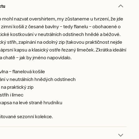
ktu
 mohl nazvat overshirtem, my zůstaneme u tvrzení, že jde
zimní košili z česané bavlny – tedy flanelu – obohacené o
tické kostkování v neutrálních odstínech hnědé a béžové.
ický střih, zapínání na odolný zip (takovou praktičnost nejde
náprsní kapsu a klasický ostře řezaný límeček. Zkrátka ideální
a chatě – jak by jméno napovídalo.
lna – flanelová košile
ní v neutrálních hnědých odstínech
 na praktický zip
střih i límec
kapsa na levé straně hrudníku
mitované sezonní kolekce.