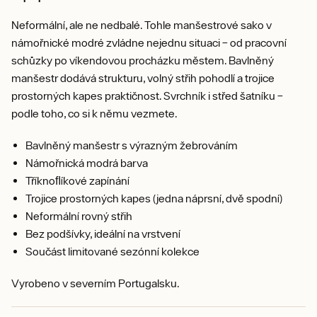
Neformální, ale ne nedbalé. Tohle manšestrové sako v
námořnické modré zvládne nejednu situaci – od pracovní
schůzky po víkendovou procházku městem. Bavlněný
manšestr dodává strukturu, volný střih pohodlí a trojice
prostorných kapes praktičnost. Svrchník i střed šatníku –
podle toho, co si k němu vezmete.
Bavlněný manšestr s výrazným žebrováním
Námořnická modrá barva
Tříknoﬂíkové zapínání
Trojice prostorných kapes (jedna náprsní, dvě spodní)
Neformální rovný střih
Bez podšívky, ideální na vrstvení
Součást limitované sezónní kolekce
Vyrobeno v severním Portugalsku.