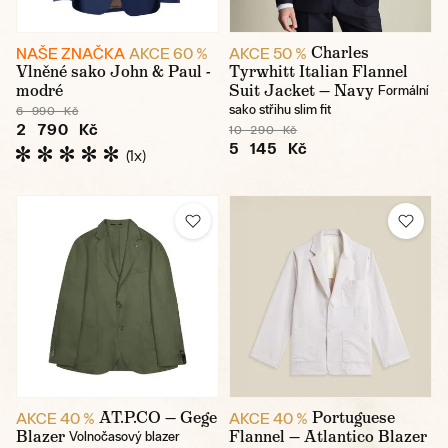
Charles
NAŠE ZNAČKA
AKCE 60 %
AKCE 50 %
Vlněné sako John & Paul -
Tyrwhitt Italian Flannel
modré
Suit Jacket — Navy
Formální
sako střihu slim fit
6 990 Kč
2 790 Kč
10 290 Kč
5 145 Kč
(1x)
AT.P.CO — Gege
Portuguese
AKCE 40 %
AKCE 40 %
Blazer
Flannel — Atlantico Blazer
Volnočasový blazer