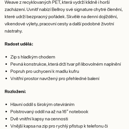
Weave z recyklovaných PET, která vydrží klidně i horší
zacházení. Uvnitř nabízí Bellroy své signature chytré členění,
které udrží bezpracný pořádek. Skvělé na denní dojíždění,
víkendové výlety, pracovní cesty a další podobné životní
nástrahy.
Radost udělá:
Zip s hladkým chodem
Pevná konstrukce, která drží tvar při libovolném naplnění
Popruh pro uchycení k madlu kufru
Vnitřní prostor navržený pro přehledné balení
Rozložení:
Hlavní oddíl s širokým otevíráním
Polstrovaný oddíl na až na 16″ notebook
Dvě vnitřní kapsy na cennosti
Vnější kapsa na zip pro rychlý přístup k telefonu či