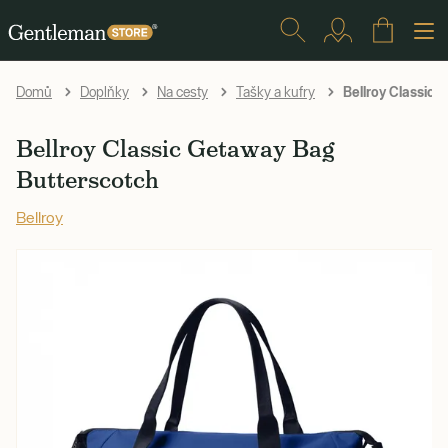
Bellroy Classic
Domů
Doplňky
Na cesty
Tašky a kufry
Bellroy Classic Getaway Bag
Butterscotch
Bellroy