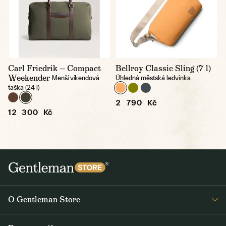
Carl Friedrik — Compact
Bellroy Classic Sling (7 l)
Weekender
Menší víkendová
Úhledná městská ledvinka
taška (24 l)
2 790 Kč
12 300 Kč
O Gentleman Store
Prodejny