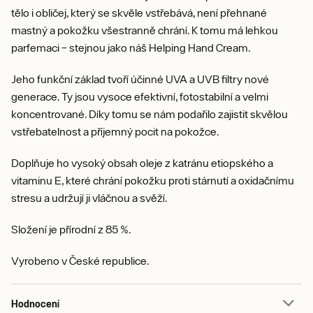
tělo i obličej, který se skvěle vstřebává, není přehnané
mastný a pokožku všestranně chrání. K tomu má lehkou
parfemaci – stejnou jako náš Helping Hand Cream.
Jeho funkční základ tvoří účinné UVA a UVB filtry nové
generace. Ty jsou vysoce efektivní, fotostabilní a velmi
koncentrované. Díky tomu se nám podařilo zajistit skvělou
vstřebatelnost a příjemný pocit na pokožce.
Doplňuje ho vysoký obsah oleje z katránu etiopského a
vitaminu E, které chrání pokožku proti stárnutí a oxidačnímu
stresu a udržují ji vláčnou a svěží.
Složení je přírodní z 85 %.
Vyrobeno v České republice.
Hodnocení