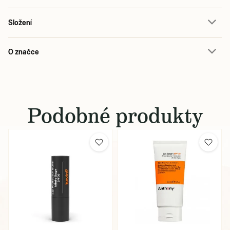
Složení
O značce
Podobné produkty