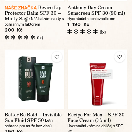
Beviro Lip
Anthony Day Cream
NAŠE ZNAČKA
Protector Balm SPF 30 —
Sunscreen SPF 30 (90 ml)
Minty Sage
Náš balzám na rty s
Hydratační a opalovací krém
1 190 Kč
ochranným faktorem
200 Kč
(1x)
(1x)
Better Be Bold — Invisible
Recipe For Men — SPF 30
Sun Fluid SPF 50
Face Cream (75 ml)
Letní
ochrana pro muže bez vlasů
Hydratační krém na obličej s SPF
790 Kč
30