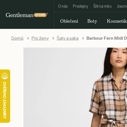
O nás
Prodejny
Šití na míru
Journ
Oblečení
Boty
Kosmetik
Domů
Pro ženy
Šaty a saka
Barbour Fern Midi D