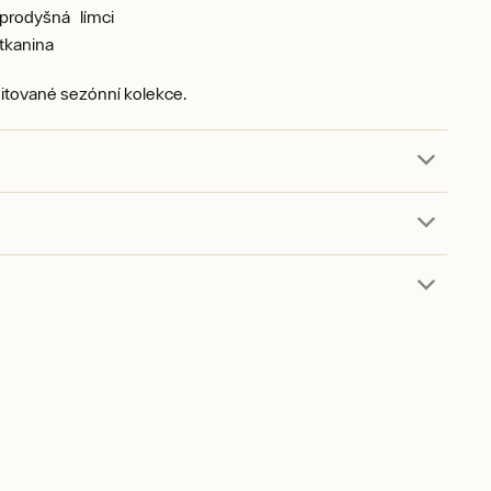
prodyšná
límci
tkanina
itované sezónní kolekce.