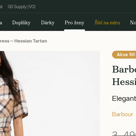
al
GS Supply (VO)
a
Doplňky
Dárky
Pro ženy
Šití na míru
No
ress — Hessian Tartan
Akce 50
Barb
Hess
Elegant
Barbour
3 49