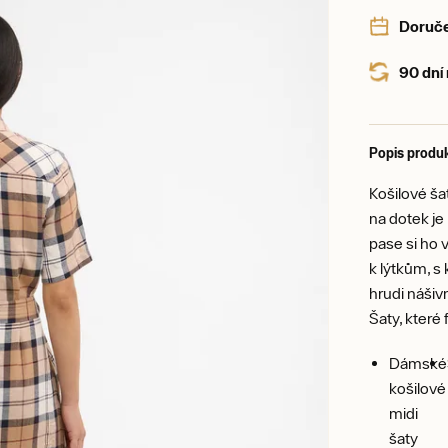
Doruče
90 dní
Popis produ
Košilové šat
na dotek je
pase si ho v
k lýtkům, s
hrudi nášiv
Šaty, které 
Dámské
košilové
midi
šaty