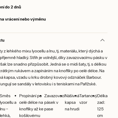
ní do 2 dnů
 na vrácení nebo výměnu
ktu
y z lehkého mixu lyocellu a lnu, tj. materiálu, který dýchá a
 příjemně hladký. Střih je volnější, díky zavazovacímu pásku v
šak lze snadno přizpůsobit. Jedná se o midi šaty, tj. s délkou
 krátkým rukávem a zapínáním na knoflíky po celé délce. Na
ná kapsa, vzadu u krku drobný kovový odznáček Barbour.
fungují se sandály v letovisku i s teniskami na Pařížské.
Směs
Propínání po
Zavazovací
Nášivná
Tartanový
Délka
lyocellu a
celé délce na
pásek v
kapsa
vzor
zad:
lnu –
knoflíky až ke
pase
na hrudi
125
lehká,
košilovému
cm