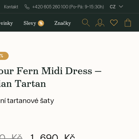
CZ
Kontakt
+420 605 260 100 (Po–Pá: 9–15:30h)
vinky
Slevy
Značky
%
 %
our Fern Midi Dress —
ian Tartan
ní tartanové šaty
0 Kč
1 690 Kč