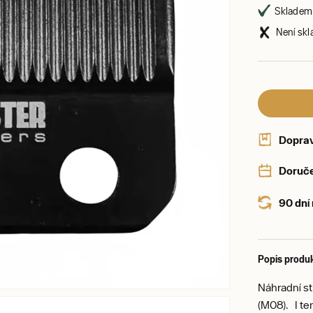
Skladem 
Není skl
Dopra
Doruče
90 dní
Popis produ
Náhradní s
(M08). I te