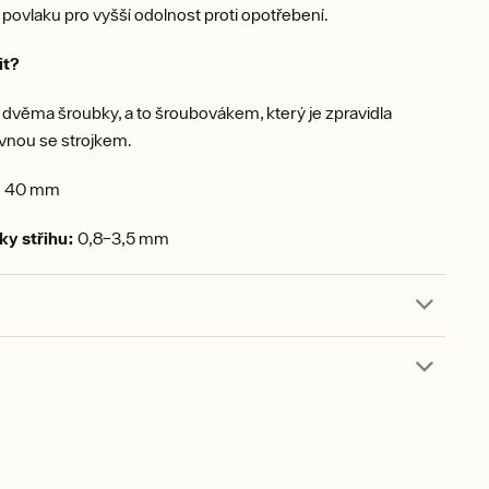
) povlaku pro vyšší odolnost proti opotřebení.
it?
dvěma šroubky, a to šroubovákem, který je zpravidla
vnou se strojkem.
:
40 mm
ky střihu:
0,8–3,5 mm