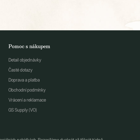
Pomoc s nákupem
Detail objednávky
Časté dotazy
Doprava a platba
Obchodní podmínky
Vrácení a reklamace
GS Supply (VO)