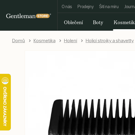
O nás
Prodejny
Šití na míru
Journ
Oblečení
Boty
Kosmetik
Domů
Kosmetika
Holení
Holicí strojky a shavetty