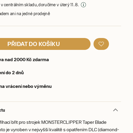
v centrálním skladu, doručíme v úterý 11. 8.
adem ani na jedné prodejně
PŘIDAT DO KOŠÍKU
va nad 2000 Kč zdarma
ní do 2 dnů
 na vrácení nebo výměnu
ktu
třihací břit pro strojek MONSTERCLIPPER Taper Blade
nto je vyroben v nejvyšší kvalitě s opatřením DLC (diamond-