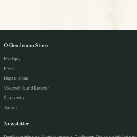
O Gentleman Store
Prodejny
Press
Napsali o nás
Voskování bund Barbour
Šití na míru
Journal
Newsletter