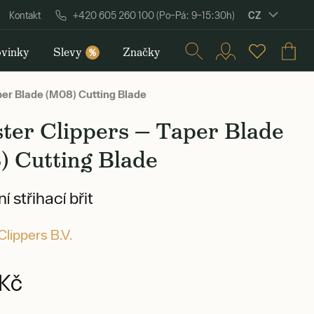
CZ
Kontakt
+420 605 260 100 (Po–Pá: 9–15:30h)
vinky
Slevy
Značky
%
er Blade (M08) Cutting Blade
ter Clippers — Taper Blade
) Cutting Blade
 střihací břit
lippers B.V.
Kč