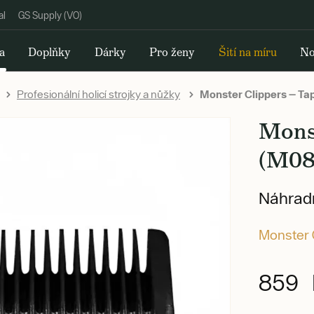
al
GS Supply (VO)
a
Doplňky
Dárky
Pro ženy
Šití na míru
No
Profesionální holicí strojky a nůžky
Monster Clippers — Tap
Mons
(M08
Náhradní
Monster C
859 