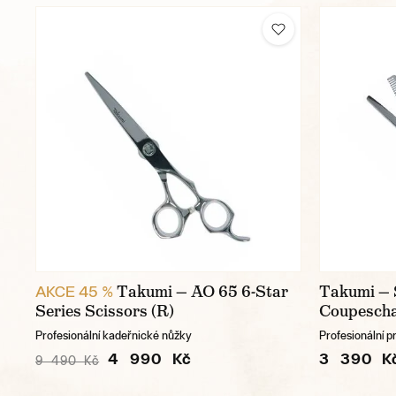
Takumi — AO 65 6-Star
Takumi —
AKCE 45 %
Series Scissors (R)
Coupescha
Profesionální kadeřnické nůžky
Profesionální p
4 990 Kč
3 390 K
9 490 Kč