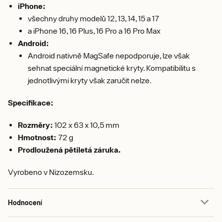
iPhone:
všechny druhy modelů 12, 13, 14, 15 a 17
a iPhone 16, 16 Plus, 16 Pro a 16 Pro Max
Android
:
Android nativně MagSafe nepodporuje, lze však
sehnat speciální magnetické kryty. Kompatibilitu s
jednotlivými kryty však zaručit nelze.
Specifikace:
Rozměry:
102 x 63 x 10,5 mm
Hmotnost:
72 g
Prodloužená pětiletá záruka.
Vyrobeno v Nizozemsku.
Hodnocení