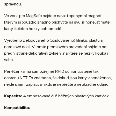
správnou.
Ve verzi pro MagSafe najdete navíc i eponymní magnet,
kterým si pouzdro snadno přichytíte na svůj iPhone, ať máte
karty i telefon hezky pohromadě.
Vyrobeno z eloxovaného (oxidovaného) hliníku, plastu a
nerezové oceli. V tomto prémiovém provedení najdete na
přední straně dekorativní zvlnění, na které se hezky kouká i
sahá.
Peněženka má samozřejmě RFID ochranu, stejně tak
ochranu NFT. To znamená, že dokud jsou karty v peněžence,
nejde s nimi zaplatit a nikdo je nepřečte a neukradne údaje.
Kapacita:
4 embosované či 6 běžných plastových kartiček.
Kompatibilita: