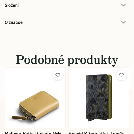
Složení
O značce
Podobné produkty
Bellroy Folio Piccolo
Secrid Slimwallet Jungle
Malé