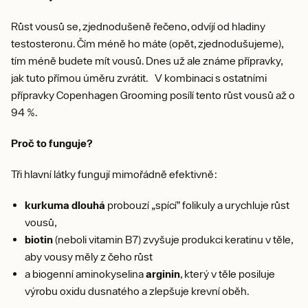
Růst vousů se, zjednodušeně řečeno, odvíjí od hladiny
testosteronu. Čím méně ho máte (opět, zjednodušujeme),
tím méně budete mít vousů. Dnes už ale známe přípravky,
jak tuto přímou úměru zvrátit. V kombinaci s ostatními
přípravky Copenhagen Grooming posílí tento růst vousů až o
94 %.
Proč to funguje?
Tři hlavní látky fungují mimořádně efektivně:
kurkuma
dlouhá
probouzí „spící” folikuly a urychluje růst
vousů,
biotin
(neboli vitamin B7) zvyšuje produkci keratinu v těle,
aby vousy měly z čeho růst
a biogenní aminokyselina
arginin
, který v těle posiluje
výrobu oxidu dusnatého a zlepšuje krevní oběh.