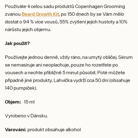
Používáte-li celou sadu produktů Copenhagen Grooming
zvanou
Beard Growth Kit
, po 150 dnech by se Vám mělo
dostat o 94 % více vousů, 55% zvýšení jejich hustoty a 10%
nárůstu jejich objemu.
Jak použít?
Používejte jednou denně, vždy ráno, na umytý obličej. Sérum
se nemasíruje ani neoplachuje, pouze ho rozetřete po
vousech a nechte přibližně 5 minut působit. Poté můžete
případně jiné produkty. Lahvička vydrží cca 50 dní (obsahuje
140 pumpiček).
Objem:
15 ml
Vyrobeno v Dánsku.
Varování:
produkt obsahuje alkohol