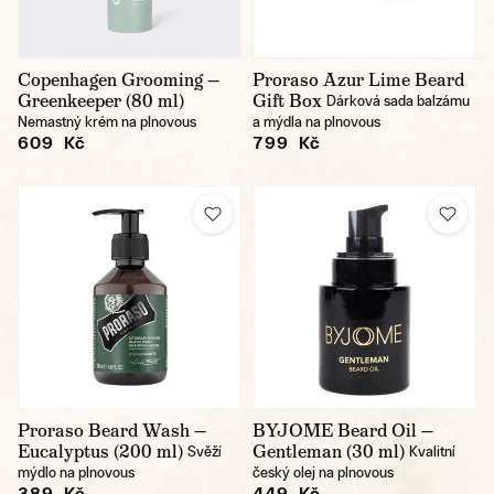
Copenhagen Grooming —
Proraso Azur Lime Beard
Greenkeeper (80 ml)
Gift Box
Dárková sada balzámu
Nemastný krém na plnovous
a mýdla na plnovous
609 Kč
799 Kč
Proraso Beard Wash —
BYJOME Beard Oil —
Eucalyptus (200 ml)
Gentleman (30 ml)
Svěží
Kvalitní
mýdlo na plnovous
český olej na plnovous
389 Kč
449 Kč