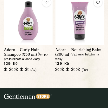
Adorn — Curly Hair
Adorn — Nourishing Balm
Shampoo (250 ml)
(200 ml)
Šampon
Vyživujicí balzám na
pro kudrnaté a vlnité vlasy
vlasy
129 Kč
139 Kč
(3x)
(3x)