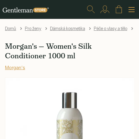
M
Domů
Pro ženy
Dámská kosmetika
Péče o vlasy a tělo
Morgan's — Women's Silk
Conditioner 1000 ml
Morgan's