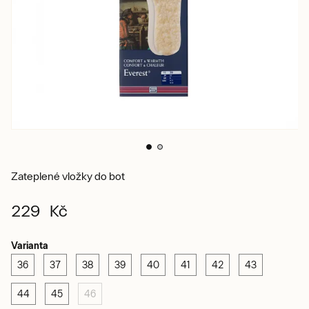
Zateplené vložky do bot
229 Kč
Varianta
36
37
38
39
40
41
42
43
44
45
46