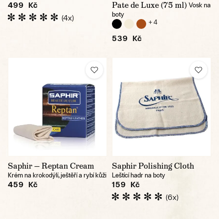
Pate de Luxe (75 ml)
499 Kč
Vosk na
boty
(4x)
+ 4
539 Kč
Saphir — Reptan Cream
Saphir Polishing Cloth
Krém na krokodýlí, ještěří a rybí kůži
Leštící hadr na boty
459 Kč
159 Kč
(6x)