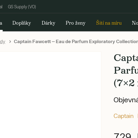
al
GS Supply (VO)
a
Doplňky
Dárky
Pro ženy
Šití na míru
No
ody
Captain Fawcett — Eau de Parfum Exploratory Collection
Capt
Parf
(7×2 
Objevná
Captain 
729 