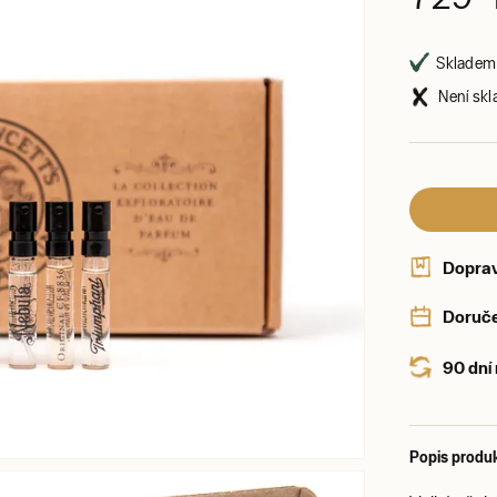
Skladem 
Není skl
Dopra
Doruče
90 dní
Popis produ