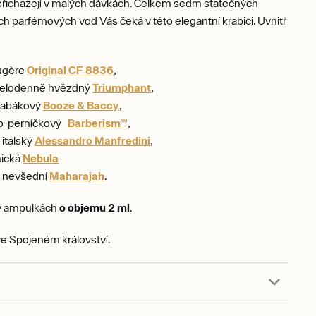
 přicházejí v malých dávkách. Celkem sedm statečných
h parfémových vod Vás čeká v této elegantní krabici. Uvnitř
ougère
Original CF 8836
,
 celodenně hvězdný
Triumphant
,
 tabákový
Booze & Baccy
,
vo-perníčkový
Barberism™
,
italský
Alessandro Manfredini
,
mická
Nebula
a nevšední
Maharajah
.
v ampulkách
o objemu 2 ml
.
e Spojeném království.