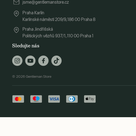
jsme@gentlemanstore.cz
Praha Karlín
Karlínské náměstí 209/9, 186 00 Praha 8
Praha Jindřišská
Politických vězňů 937/1, 110 00 Praha 1
Sledujte nás
© 2026 Gentleman Store