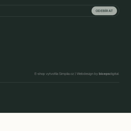
ODEBÍRAT
biceps
E-shop vytvořila Simplia.cz
|
Webdesign by
digital.