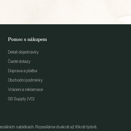
Pomoc s nákupem
Detail objednávky
Časté dotazy
Doprava a platba
Obchodní podmínky
Vrácení a reklamace
GS Supply (VO)
ciálních nabídkách. Rozesíláme dvakrát až třikrát týdně.