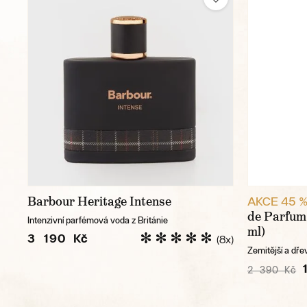
Barbour Heritage Intense
AKCE 45 
de Parfum
Intenzivní parfémová voda z Británie
ml)
3 190 Kč
(8x)
Zemitější a dř
2 390 Kč