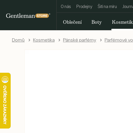
O nás
Prodejny
Šití na míru
Journ
Oblečení
Boty
Kosmetik
Domů
Kosmetika
Pánské parfémy
Parfémové v