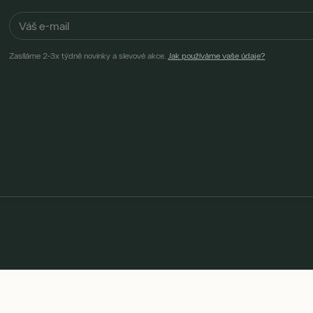
Zasíláme 2-3x týdně novinky a slevové akce.
Jak používáme vaše údaje?