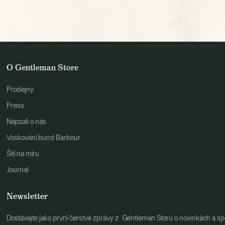
O Gentleman Store
Prodejny
Press
Napsali o nás
Voskování bund Barbour
Šití na míru
Journal
Newsletter
Dostávejte jako první čerstvé zprávy z Gentleman Storu o novinkách a spe