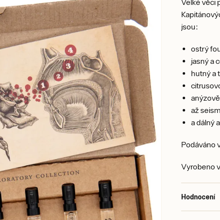
Velké věci
Kapitánovýc
jsou:
ostrý f
jasný a
hutný a
citruso
anýzově 
až seis
a dálný 
Podáváno 
Vyrobeno v
Hodnocení