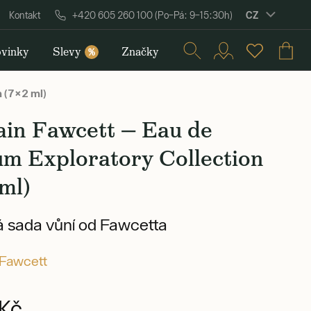
CZ
Kontakt
+420 605 260 100 (Po–Pá: 9–15:30h)
vinky
Slevy
Značky
%
 (7×2 ml)
ain Fawcett — Eau de
um Exploratory Collection
ml)
 sada vůní od Fawcetta
Fawcett
Kč