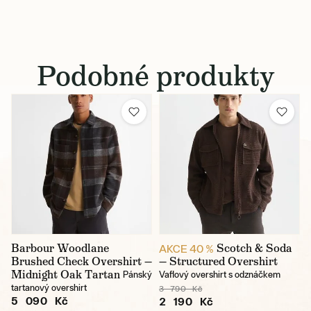
Podobné produkty
Barbour Woodlane
Scotch & Soda
AKCE 40 %
Brushed Check Overshirt —
— Structured Overshirt
Midnight Oak Tartan
Pánský
Vaflový overshirt s odznáčkem
tartanový overshirt
3 790 Kč
5 090 Kč
2 190 Kč