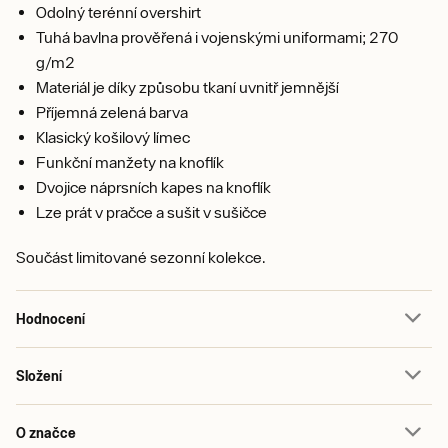
Odolný terénní overshirt
Tuhá bavlna prověřená i vojenskými uniformami; 270
g/m2
Materiál je díky způsobu tkaní uvnitř jemnější
Příjemná zelená barva
Klasický košilový límec
Funkční manžety na knoflík
Dvojice náprsních kapes na knoflík
Lze prát v pračce a sušit v sušičce
Součást limitované sezonní kolekce.
Hodnocení
Složení
O značce