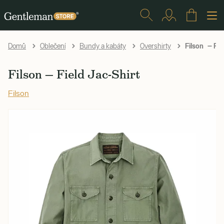
Filson — Fie
Domů
Oblečení
Bundy a kabáty
Overshirty
Filson — Field Jac-Shirt
Filson