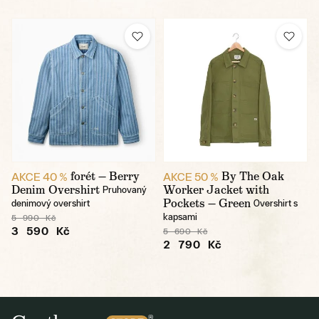
forét — Berry
By The Oak
AKCE 40 %
AKCE 50 %
Denim Overshirt
Worker Jacket with
Pruhovaný
Pockets — Green
denimový overshirt
Overshirt s
kapsami
5 990 Kč
3 590 Kč
5 690 Kč
2 790 Kč