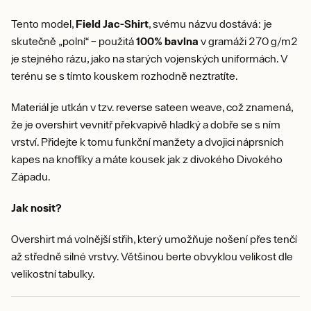
Tento model,
Field Jac-Shirt
, svému názvu dostává: je
skutečně „polní“ – použitá
100% bavlna
v gramáži 270 g/m2
je stejného rázu, jako na starých vojenských uniformách. V
terénu se s tímto kouskem rozhodně neztratíte.
Materiál je utkán v tzv. reverse sateen weave, což znamená,
že je overshirt vevnitř překvapivě hladký a dobře se s ním
vrství. Přidejte k tomu funkční manžety a dvojici náprsních
kapes na knoflíky a máte kousek jak z divokého Divokého
Západu.
Jak nosit?
Overshirt má volnější střih, který umožňuje nošení přes tenčí
až středně silné vrstvy. Většinou berte obvyklou velikost dle
velikostní tabulky.