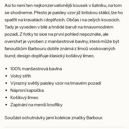
Asi to není ten nejkonzervativnější kousek v šatníku, na tom
se shodneme. Přesto je paisley vzor již britskou stálicí, lze ho
spatřit na kravatách i doplňcích. Občas i na celých kouscích.
Tady je vyveden v bílé a hnědé barvě na tmavomodrém
pozadí. Z fotky to sice na první pohled nepoznáte, ale
overshirt je vyroben z manšestrové bavlny, která může být
fanouškům Barbouru dobře známá z límců voskovaných
bund; design doplňuje klasický košilový límec.
100% manšestrová bavlna
Volný střih
Výrazný světlý paisley vzor na tmavém pozadí
Náprsní kapsička
Košilový límec
Zapínání na menší knoflíky
Součást ochutnávky jarní kolekce značky Barbour.