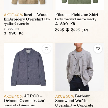
forét — Wood
Filson — Field Jac-Shirt
AKCE 40 %
Embroidery Overshirt
Eko
Letitý overshirt známé značky
4 890 Kč
rybářský overshirt
6 690 Kč
(3x)
3 990 Kč
AT.P.CO —
Barbour
AKCE 40 %
AKCE 50 %
Orlando Overshirt
Sandwood Waffle
Letní
Overshirt — Concrete
overshirt z lněné směsi