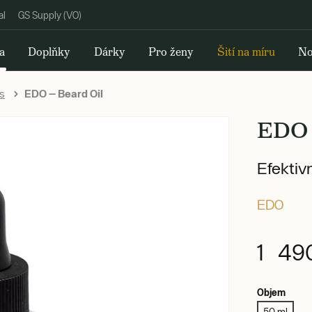
al
GS Supply (VO)
a
Doplňky
Dárky
Pro ženy
Šití na míru
No
s
EDO — Beard Oil
EDO 
Efektivn
EDO
1 49
Objem