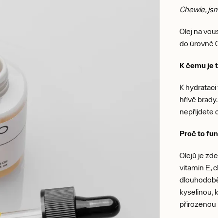
Chewie, js
Olej na vou
do úrovně 
K čemu je 
K hydrataci
hřívě brady
nepřijdete o
Proč to fu
Olejů je zd
vitamin E, 
dlouhodobě.
kyselinou, 
přirozenou