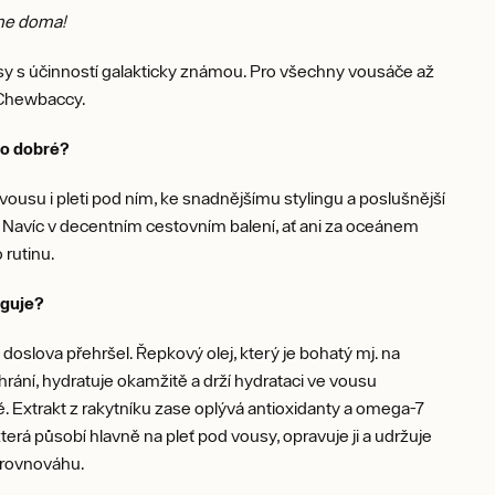
me doma!
sy s účinností galakticky známou. Pro všechny vousáče až
Chewbaccy.
to dobré?
 vousu i pleti pod ním, ke snadnějšímu stylingu a poslušnější
. Navíc v decentním cestovním balení, ať ani za oceánem
 rutinu.
nguje?
e doslova přehršel. Řepkový olej, který je bohatý mj. na
chrání, hydratuje okamžitě a drží hydrataci ve vousu
 Extrakt z rakytníku zase oplývá antioxidanty a omega-7
která působí hlavně na pleť pod vousy, opravuje ji a udržuje
 rovnováhu.