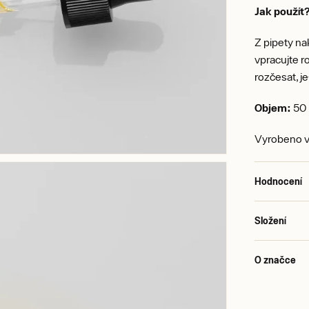
Jak použít
Z pipety na
vpracujte 
rozčesat, j
Objem:
50 
Vyrobeno v
Hodnocení
Složení
O značce