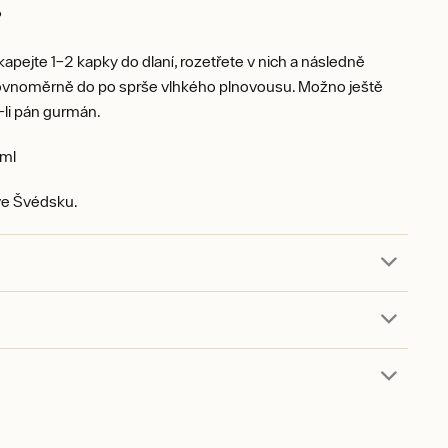
?
kapejte 1–2 kapky do dlaní, rozetřete v nich a následně
rovnoměrně do po sprše vlhkého plnovousu. Možno ještě
e-li pán gurmán.
ml
e Švédsku.