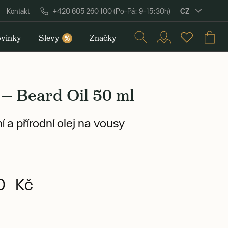
CZ
Kontakt
+420 605 260 100 (Po–Pá: 9–15:30h)
vinky
Slevy
Značky
%
— Beard Oil 50 ml
í a přírodní olej na vousy
0 Kč