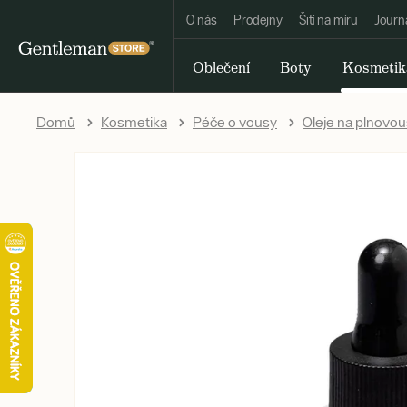
O nás
Prodejny
Šití na míru
Journ
Oblečení
Boty
Kosmetik
Domů
Kosmetika
Péče o vousy
Oleje na plnovou