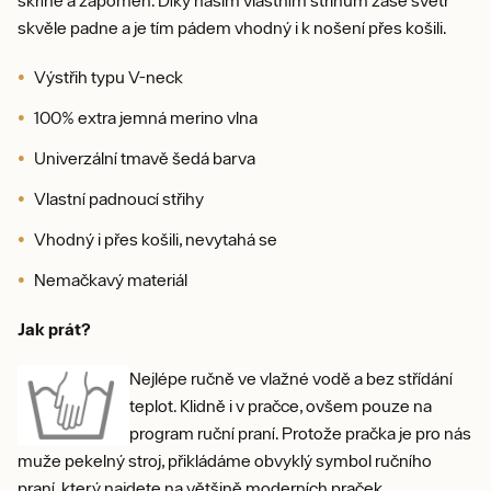
skvěle padne a je tím pádem vhodný i k nošení přes košili.
Výstřih typu V-neck
100% extra jemná merino vlna
Univerzální tmavě šedá barva
Vlastní padnoucí střihy
Vhodný i přes košili, nevytahá se
Nemačkavý materiál
Jak prát?
Nejlépe ručně ve vlažné vodě a bez střídání
teplot. Klidně i v pračce, ovšem pouze na
program ruční praní. Protože pračka je pro nás
muže pekelný stroj, přikládáme obvyklý symbol ručního
praní, který najdete na většině moderních praček.