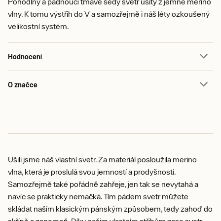
Pohodlný a padnoucí tmavě šedý svetr ušitý z jemné merino
vlny. K tomu výstřih do V a samozřejmě i náš léty ozkoušený
velikostní systém.
Hodnocení
O značce
Ušili jsme náš vlastní svetr. Za materiál posloužila merino
vlna, která je proslulá svou jemností a prodyšností.
Samozřejmě také pořádně zahřeje, jen tak se nevytahá a
navíc se prakticky nemačká. Tím pádem svetr můžete
skládat naším klasickým pánským způsobem, tedy zahoď do
skříně a zapomeň. Díky našim vlastním střihům zase svetr