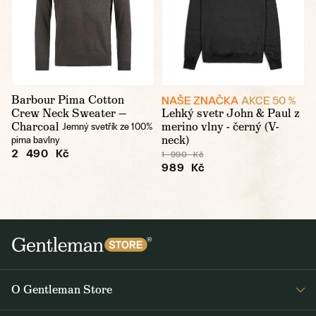
Barbour Pima Cotton
NAŠE ZNAČKA
AKCE 50 %
Crew Neck Sweater —
Lehký svetr John & Paul z
Charcoal
merino vlny - černý (V-
Jemný svetřík ze 100%
neck)
pima bavlny
2 490 Kč
1 990 Kč
989 Kč
O Gentleman Store