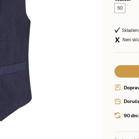
50
Skladem 
Není skl
Dopra
Doruče
90 dní