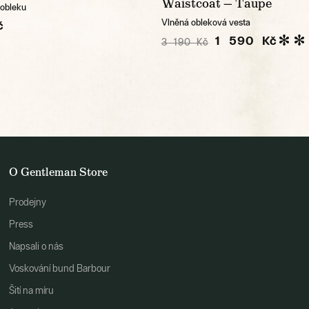
Waistcoat — Taupe
 obleku
Vlněná obleková vesta
č
1 590 Kč
3 190 Kč
O Gentleman Store
Prodejny
Press
Napsali o nás
Voskování bund Barbour
Šití na míru