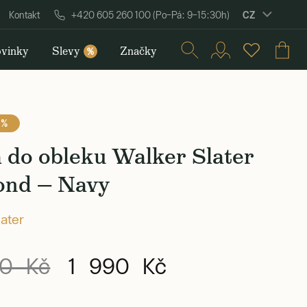
CZ
Kontakt
+420 605 260 100 (Po–Pá: 9–15:30h)
vinky
Slevy
Značky
%
 %
 do obleku Walker Slater
nd — Navy
later
0 Kč
1 990 Kč