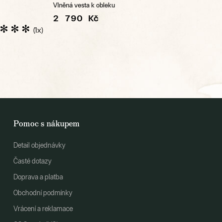
Vlněná vesta k obleku
2 790 Kč
(1x)
Pomoc s nákupem
Detail objednávky
Časté dotazy
Doprava a platba
Obchodní podmínky
Vrácení a reklamace