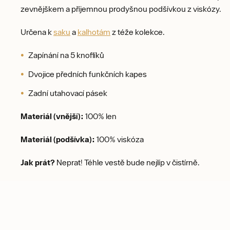
zevnějškem a příjemnou prodyšnou podšívkou z viskózy.
Určena k
saku
a
kalhotám
z téže kolekce.
Zapínání na 5 knoflíků
Dvojice předních funkčních kapes
Zadní utahovací pásek
Materiál (vnější):
100% len
Materiál (podšívka):
100% viskóza
Jak prát?
Neprat! Téhle vestě bude nejlíp v čistírně.