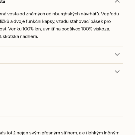
ktu
ěná vesta od známých edinburghských návrhářů. Vepředu
líčků a dvoje funkční kapsy, vzadu stahovací pásek pro
nost. Venku 100% len, uvnitř na podšívce 100% viskóza.
 skotská nádhera.
 nás totiž nejen svým přesným střihem, ale i lehkým lněným