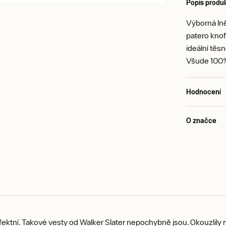
Popis produ
Výborná ln
patero knof
ideální těs
Všude 100%
Hodnocení
O značce
rfektní. Takové vesty od Walker Slater nepochybně jsou. Okouzlily