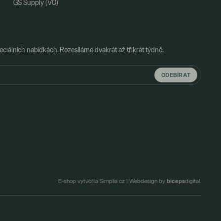
GS Supply (VO)
ciálních nabídkách. Rozesíláme dvakrát až třikrát týdně.
ODEBÍRAT
biceps
E-shop vytvořila Simplia.cz
|
Webdesign by
digital.