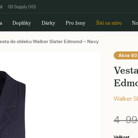
al
GS Supply (VO)
a
Doplňky
Dárky
Pro ženy
Šití na míru
No
esta do obleku Walker Slater Edmond — Navy
Akce 60
Vesta
Edmo
Walker S
4 99
Velikost