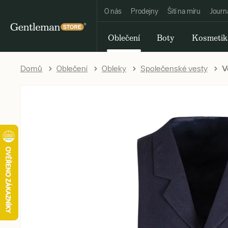
O nás
Prodejny
Šití na míru
Journ
Oblečení
Boty
Kosmetik
Domů
Oblečení
Obleky
Společenské vesty
V