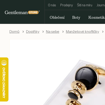
O nás
Prodejny
Šití na míru
Journ
Oblečení
Boty
Kosmetik
Domů
Doplňky
Na sebe
Manžetové knoflíčky