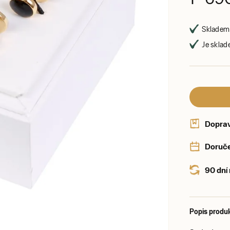
Skladem 
Je sklad
Dopra
Doruče
90 dní
Popis produ