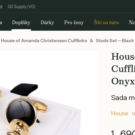
al
GS Supply (VO)
a
Doplňky
Dárky
Pro ženy
Šití na míru
No
House of Amanda Christensen Cufflinks & Studs Set — Black 
Hous
Cuffl
Onyx
Sada ma
House o
1 69