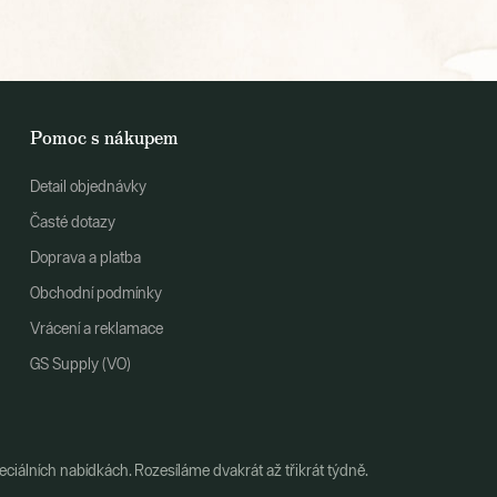
Pomoc s nákupem
Detail objednávky
Časté dotazy
Doprava a platba
Obchodní podmínky
Vrácení a reklamace
GS Supply (VO)
ciálních nabídkách. Rozesíláme dvakrát až třikrát týdně.