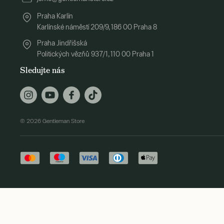
Praha Karlín
Karlínské náměstí 209/9, 186 00 Praha 8
Praha Jindřišská
Politických vězňů 937/1, 110 00 Praha 1
Sledujte nás
© 2026 Gentleman Store