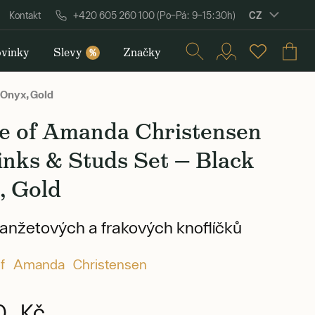
CZ
Kontakt
+420 605 260 100 (Po–Pá: 9–15:30h)
vinky
Slevy
Značky
%
Onyx, Gold
e of Amanda Christensen
inks & Studs Set — Black
, Gold
nžetových a frakových knoflíčků
f Amanda Christensen
0 Kč