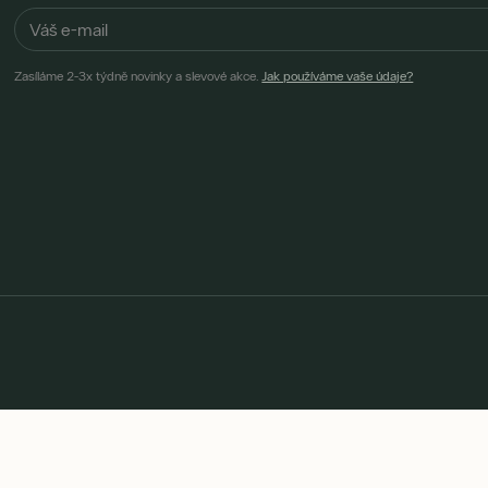
Zasíláme 2-3x týdně novinky a slevové akce.
Jak používáme vaše údaje?