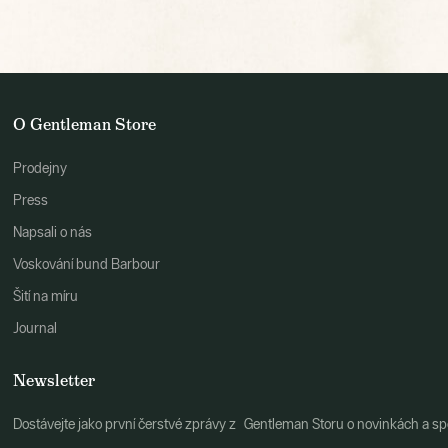
O Gentleman Store
Prodejny
Press
Napsali o nás
Voskování bund Barbour
Šití na míru
Journal
Newsletter
Dostávejte jako první čerstvé zprávy z Gentleman Storu o novinkách a spe