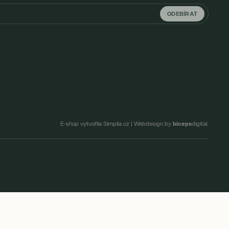
ODEBÍRAT
biceps
E-shop vytvořila Simplia.cz
|
Webdesign by
digital.