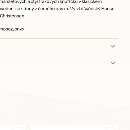
manžetových a čtyř frakových knoflíčků v klasickém
ovedení se středy z černého onyxu. Vyrábí švédský House
Christensen.
osaz, onyx