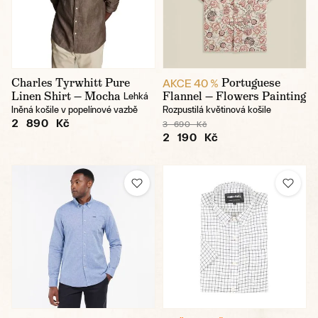
Charles Tyrwhitt Pure
Portuguese
AKCE 40 %
Linen Shirt — Mocha
Flannel — Flowers Painting
Lehká
lněná košile v popelínové vazbě
Rozpustilá květinová košile
2 890 Kč
3 690 Kč
2 190 Kč