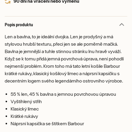
90 dní na vrácení nebo výměnu
Popis produktu
Len a bavlna, to je ideální dvojka. Len je prodyšný a má
stylovou hrubší texturu, přeci jen se ale poměrně mačká.
Bavlna je jemnější a tuhle stinnou stránku lnu hravě vyváží.
Když se k tomu přidá jemná povrchová úprava, není pohodlí
nejmenší problém. Krom toho má tato letní košile Barbour
krátké rukávy, klasický košilový límec a náprsní kapsičku s
decentním logem svého legendárního ostrovního výrobce.
55 % len, 45 % bavlna s jemnou povrchovou úpravou
Vyštíhlený střih
Klasický límec
Krátké rukávy
Náprsní kapsička se štítkem Barbour