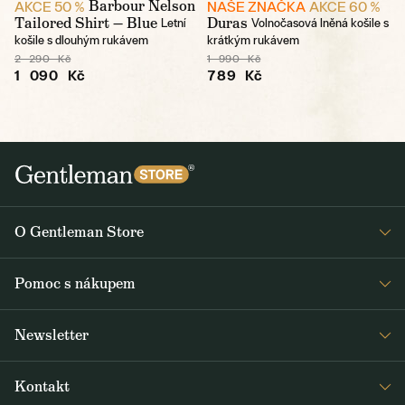
Barbour Nelson
AKCE 50 %
NAŠE ZNAČKA
AKCE 60 %
Tailored Shirt — Blue
Duras
Letní
Volnočasová lněná košile s
košile s dlouhým rukávem
krátkým rukávem
2 290 Kč
1 990 Kč
1 090 Kč
789 Kč
O Gentleman Store
Prodejny
Pomoc s nákupem
Press
Detail objednávky
Napsali o nás
Newsletter
Časté dotazy
Voskování bund Barbour
Dostávejte jako první čerstvé zprávy z Gentleman Storu o novinkách a
Doprava a platba
Šití na míru
Kontakt
speciálních nabídkách. Rozesíláme dvakrát až třikrát týdně.