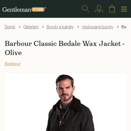
Barbo
Domů
Oblečení
Bundy a kabáty
Voskované bundy
Barbour Classic Bedale Wax Jacket -
Olive
Barbour