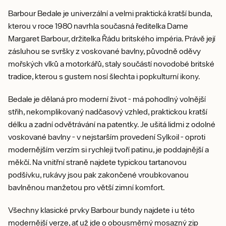
Barbour Bedale je univerzální a velmi praktická kratší bunda,
kterou v roce 1980 navrhla současná ředitelka Dame
Margaret Barbour, držitelka Řádu britského impéria. Právě její
zásluhou se svršky z voskované bavlny, původně oděvy
mořských vlků a motorkářů, staly součástí novodobé britské
tradice, kterou s gustem nosí šlechta i popkulturní ikony.
Bedale je dělaná pro moderní život - má pohodlný volnější
střih, nekomplikovaný nadčasový vzhled, praktickou kratší
délku a zadní odvětrávání na patentky. Je ušitá lidmi z odolné
voskované bavlny - v nejstarším provedení Sylkoil - oproti
modernějším verzím si rychleji tvoří patinu, je poddajnější a
měkčí. Na vnitřní straně najdete typickou tartanovou
podšívku, rukávy jsou pak zakončené vroubkovanou
bavlněnou manžetou pro větší zimní komfort.
Všechny klasické prvky Barbour bundy najdete i u této
modernější verze, ať už jde o obousměrný mosazný zip