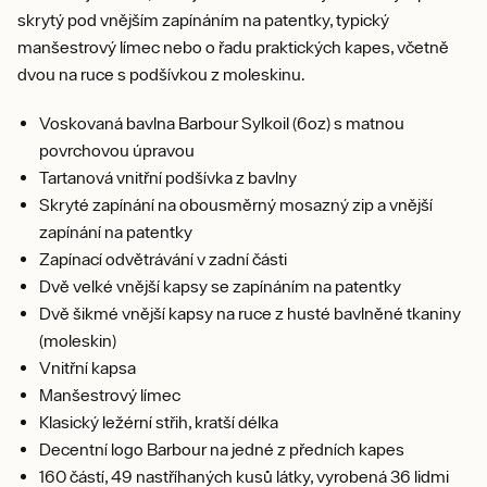
skrytý pod vnějším zapínáním na patentky, typický
manšestrový límec nebo o řadu praktických kapes, včetně
dvou na ruce s podšívkou z moleskinu.
Voskovaná bavlna Barbour Sylkoil (6oz) s matnou
povrchovou úpravou
Tartanová vnitřní podšívka z bavlny
Skryté zapínání na obousměrný mosazný zip a vnější
zapínání na patentky
Zapínací odvětrávání v zadní části
Dvě velké vnější kapsy se zapínáním na patentky
Dvě šikmé vnější kapsy na ruce z husté bavlněné tkaniny
(moleskin)
Vnitřní kapsa
Manšestrový límec
Klasický ležérní střih, kratší délka
Decentní logo Barbour na jedné z předních kapes
160 částí, 49 nastříhaných kusů látky, vyrobená 36 lidmi