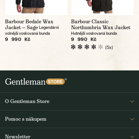
Barbour Bedale Wax
Barbour Classic
Jacket — Sage
Northumbria Wax Jacket
Legendární
volnější voskovaná bunda
Hutnější voskovaná bunda
9 990 Kč
9 990 Kč
(5x)
O Gentleman Store
Prodejny
Pomoc s nákupem
Press
Detail objednávky
Napsali o nás
Newsletter