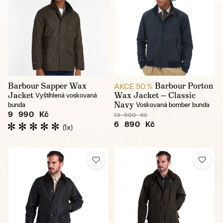
Barbour Sapper Wax
Barbour Porton
AKCE 50 %
Jacket
Wax Jacket — Classic
Vyštíhlená voskovaná
Navy
bunda
Voskovaná bomber bunda
9 990 Kč
13 990 Kč
6 890 Kč
(1x)