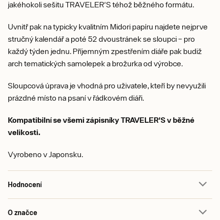
jakéhokoli sešitu TRAVELER'S téhož běžného formátu.
Uvnitř pak na typicky kvalitním Midori papíru najdete nejprve
stručný kalendář a poté 52 dvoustránek se sloupci – pro
každý týden jednu. Příjemným zpestřením diáře pak budiž
arch tematických samolepek a brožurka od výrobce.
Sloupcová úprava je vhodná pro uživatele, kteří by nevyužili
prázdné místo na psaní v řádkovém diáři.
Kompatibilní se všemi zápisníky TRAVELER'S v běžné
velikosti.
Vyrobeno v Japonsku.
Hodnocení
O značce