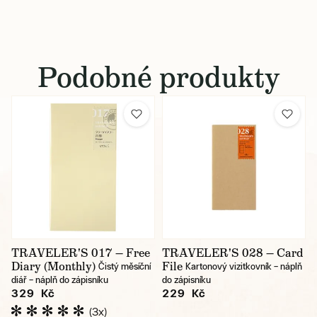
Podobné produkty
TRAVELER'S 017 — Free
TRAVELER'S 028 — Card
Diary (Monthly)
File
Čistý měsíční
Kartonový vizitkovník – náplň
diář – náplň do zápisníku
do zápisníku
329 Kč
229 Kč
(3x)