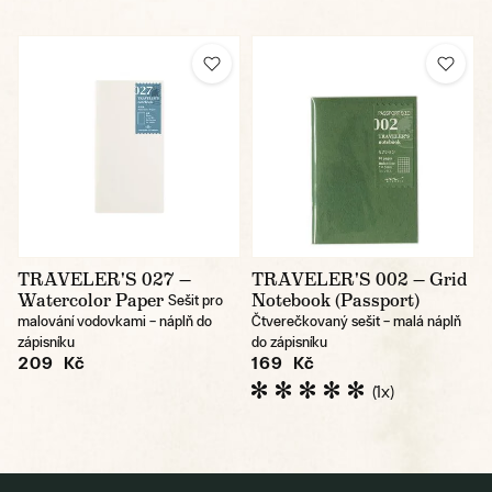
TRAVELER'S 027 —
TRAVELER'S 002 — Grid
Watercolor Paper
Notebook (Passport)
Sešit pro
malování vodovkami – náplň do
Čtverečkovaný sešit – malá náplň
zápisníku
do zápisníku
209 Kč
169 Kč
(1x)