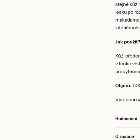
stejně kůži
lesku po ro
makadamový
interiérech
Jak použít
Kůži přede
v tenké vrs
přebytečné
Objem:
50
Vyrobeno ve
Hodnocení
O značce