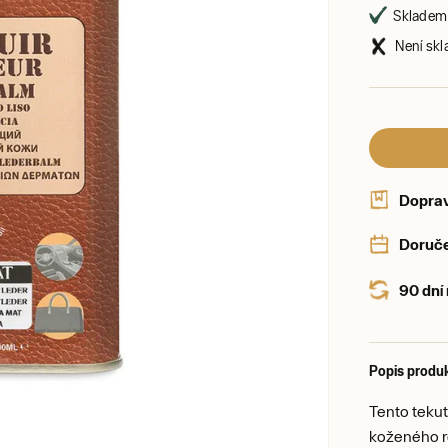
Skladem 
Není skl
Dopra
Doruče
90 dní
Popis produ
Tento teku
koženého r