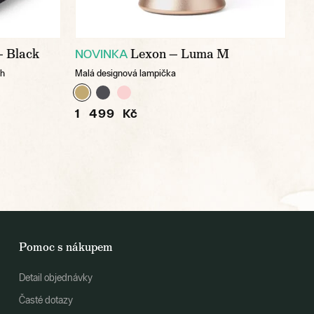
— Black
Lexon — Luma M
NOVINKA
ch
Malá designová lampička
1 499 Kč
Pomoc s nákupem
Detail objednávky
Časté dotazy