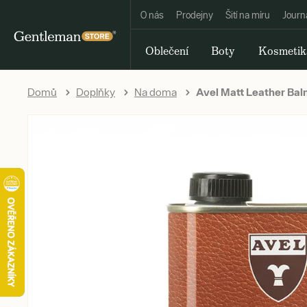
O nás
Prodejny
Šití na míru
Journ
Oblečení
Boty
Kosmetik
Domů
Doplňky
Na doma
Avel Matt Leather Bal