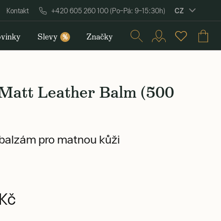
CZ
Kontakt
+420 605 260 100 (Po–Pá: 9–15:30h)
vinky
Slevy
Značky
%
 Matt Leather Balm (500
balzám pro matnou kůži
Kč