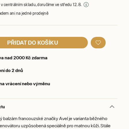
v centrálním skladu, doručíme ve středu 12. 8.
adem ani na jedné prodejně
PŘIDAT DO KOŠÍKU
va nad 2000 Kč zdarma
ní do 2 dnů
 na vrácení nebo výměnu
ktu
tý balzám francouzské značky Avel je varianta běžného
enovátoru uzpůsobená speciálně pro matnou kůži. Stále