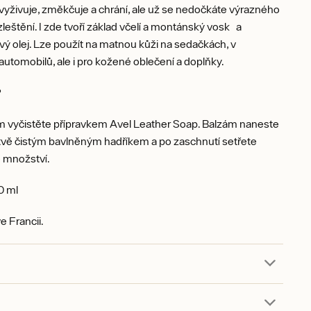
 vyživuje, změkčuje a chrání, ale už se nedočkáte výrazného
zleštění. I zde tvoří základ včelí a montánský vosk a
 olej. Lze použít na matnou kůži na sedačkách, v
 automobilů, ale i pro kožené oblečení a doplňky.
?
m vyčistěte přípravkem Avel Leather Soap. Balzám naneste
tvě čistým bavlněným hadříkem a po zaschnutí setřete
 množství.
0 ml
 Francii.