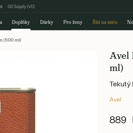
al
GS Supply (VO)
a
Doplňky
Dárky
Pro ženy
Šití na míru
No
m (500 ml)
Avel
ml)
Tekutý 
Avel
889 