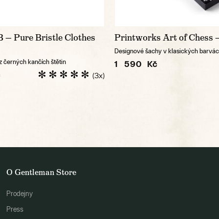
 — Pure Bristle Clothes
Printworks Art of Chess 
Designové šachy v klasických barvá
z černých kančích štětin
1 590 Kč
č
(3x)
O Gentleman Store
Prodejny
Press