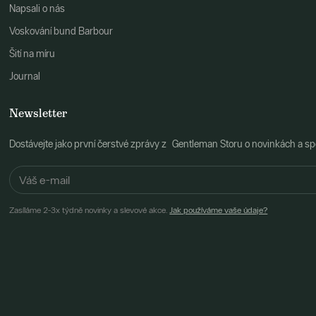
Napsali o nás
Voskování bund Barbour
Šití na míru
Journal
Newsletter
Dostávejte jako první čerstvé zprávy z Gentleman Storu o novinkách a spe
Zasíláme 2-3x týdně novinky a slevové akce.
Jak používáme vaše údaje?