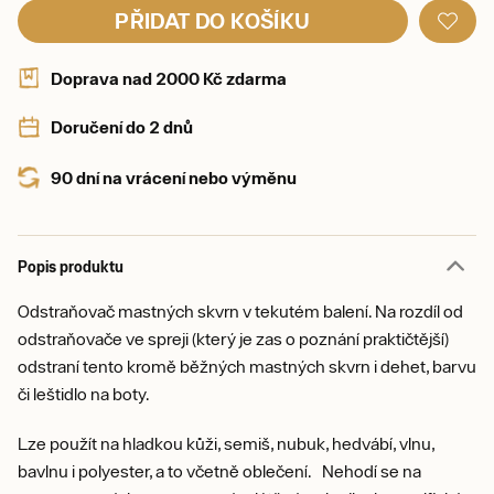
PŘIDAT DO KOŠÍKU
Doprava nad 2000 Kč zdarma
Doručení do 2 dnů
90 dní na vrácení nebo výměnu
Popis produktu
Odstraňovač mastných skvrn v tekutém balení. Na rozdíl od
odstraňovače ve spreji (který je zas o poznání praktičtější)
odstraní tento kromě běžných mastných skvrn i dehet, barvu
či leštidlo na boty.
Lze použít na hladkou kůži, semiš, nubuk, hedvábí, vlnu,
bavlnu i polyester, a to včetně oblečení. Nehodí se na