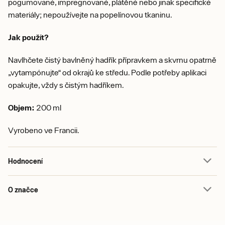
pogumované, impregnované, plátěné nebo jinak specifické
materiály; nepoužívejte na popelínovou tkaninu.
Jak použít?
Navlhčete čistý bavlněný hadřík přípravkem a skvrnu opatrně
„vytampónujte“ od okrajů ke středu. Podle potřeby aplikaci
opakujte, vždy s čistým hadříkem.
Objem:
200 ml
Vyrobeno ve Francii.
Hodnocení
O značce