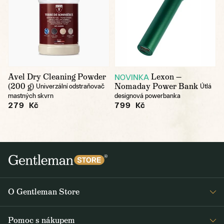
Avel Dry Cleaning Powder
Lexon —
NOVINKA
(200 g)
Nomaday Power Bank
Univerzální odstraňovač
Útlá
mastných skvrn
designová powerbanka
279 Kč
799 Kč
O Gentleman Store
Prodejny
Pomoc s nákupem