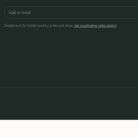
Zasíláme 2-3x týdně novinky a slevové akce.
Jak používáme vaše údaje?