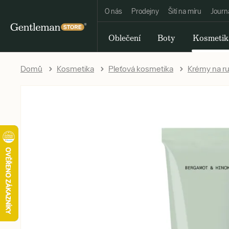
O nás
Prodejny
Šití na míru
Journ
Oblečení
Boty
Kosmetik
Domů
Kosmetika
Pleťová kosmetika
Krémy na r