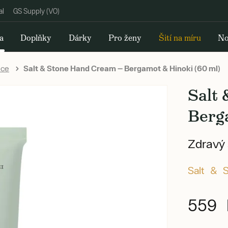
al
GS Supply (VO)
a
Doplňky
Dárky
Pro ženy
Šití na míru
No
uce
Salt & Stone Hand Cream — Bergamot & Hinoki (60 ml)
Salt
Berg
Zdravý 
Salt & 
559 