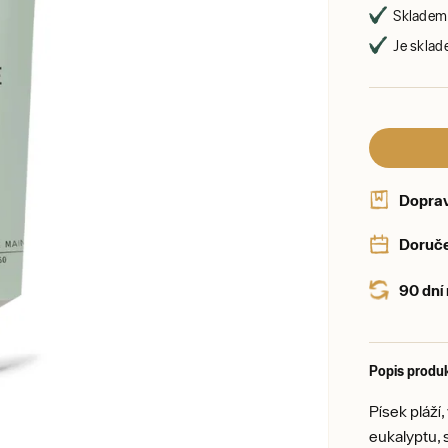
Skladem 
Je sklad
Dopra
Doruče
90 dní
Popis produ
Písek pláží
eukalyptu,