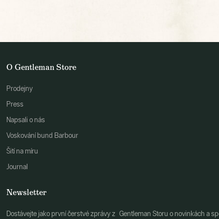
O Gentleman Store
Prodejny
Press
Napsali o nás
Voskování bund Barbour
Šití na míru
Journal
Newsletter
Dostávejte jako první čerstvé zprávy z Gentleman Storu o novinkách a spe