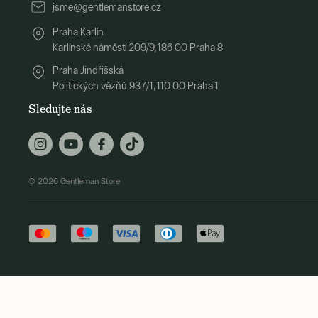
jsme@gentlemanstore.cz
Praha Karlín
Karlínské náměstí 209/9, 186 00 Praha 8
Praha Jindřišská
Politických vězňů 937/1, 110 00 Praha 1
Sledujte nás
© 2026 Gentleman Store