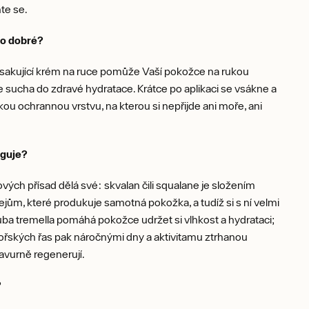
hte se.
to dobré?
vsakující krém na ruce pomůže Vaší pokožce na rukou
e sucha do zdravé hydratace. Krátce po aplikaci se vsákne a
kou ochrannou vrstvu, na kterou si nepřijde ani moře, ani
nguje?
vých přísad dělá své: skvalan čili squalane je složením
jům, které produkuje samotná pokožka, a tudíž si s ní velmi
ba tremella pomáhá pokožce udržet si vlhkost a hydrataci;
ořských řas pak náročnými dny a aktivitamu ztrhanou
avurně regenerují.
t?