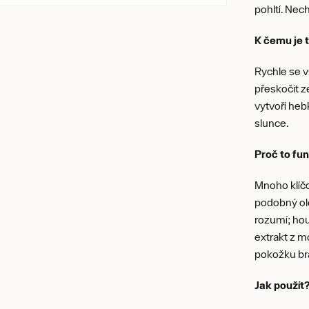
pohltí. Nec
K čemu je 
Rychle se 
přeskočit z
vytvoří heb
slunce.
Proč to fu
Mnoho klíčo
podobný ole
rozumí; hou
extrakt z m
pokožku br
Jak použí