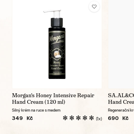
Morgan's Honey Intensive Repair
SA.AL&CO
Hand Cream (120 ml)
Hand Cre
Silný krém na ruce s medem
Regenerační k
349 Kč
690 Kč
(1x)