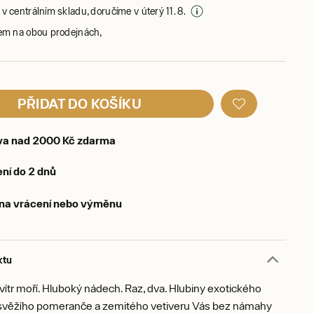
v centrálním skladu, doručíme v úterý 11. 8.
em na obou prodejnách,
PŘIDAT DO KOŠÍKU
va nad 2000 Kč zdarma
ní do 2 dnů
 na vrácení nebo výměnu
ktu
, vítr moří. Hluboký nádech. Raz, dva. Hlubiny exotického
 svěžího pomeranče a zemitého vetiveru Vás bez námahy