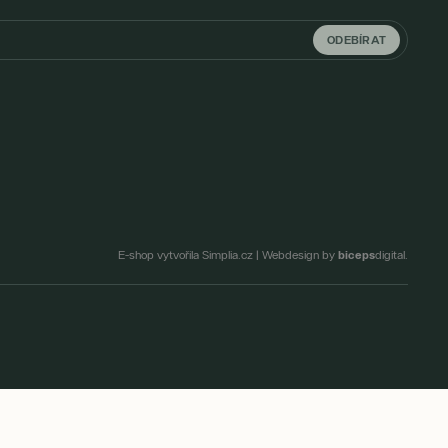
ODEBÍRAT
biceps
E-shop vytvořila Simplia.cz
|
Webdesign by
digital.