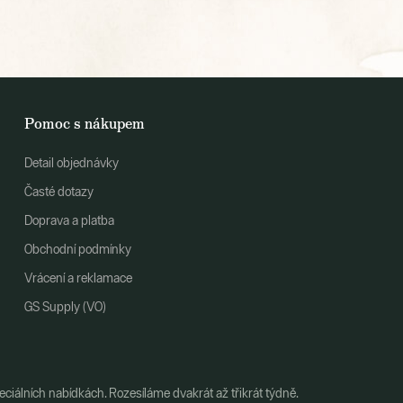
Pomoc s nákupem
Detail objednávky
Časté dotazy
Doprava a platba
Obchodní podmínky
Vrácení a reklamace
GS Supply (VO)
ciálních nabídkách. Rozesíláme dvakrát až třikrát týdně.