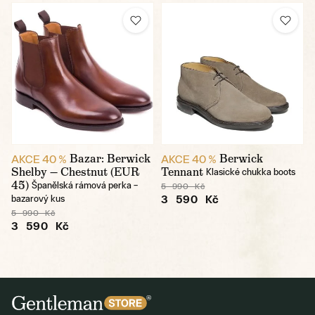
Bazar: Berwick
Berwick
AKCE 40 %
AKCE 40 %
Shelby — Chestnut (EUR
Tennant
Klasické chukka boots
45)
Španělská rámová perka –
5 990 Kč
3 590 Kč
bazarový kus
5 990 Kč
3 590 Kč