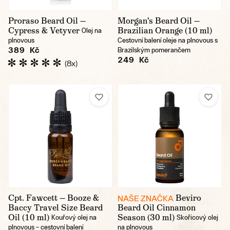
Proraso Beard Oil —
Morgan's Beard Oil —
Cypress & Vetyver
Brazilian Orange (10 ml)
Olej na
plnovous
Cestovní balení oleje na plnovous s
389 Kč
Brazilským pomerančem
249 Kč
(8x)
Cpt. Fawcett — Booze &
Beviro
NAŠE ZNAČKA
Baccy Travel Size Beard
Beard Oil Cinnamon
Oil (10 ml)
Season (30 ml)
Kouřový olej na
Skořicový olej
plnovous – cestovní balení
na plnovous