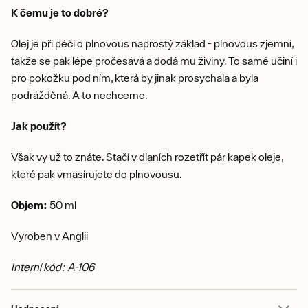
K čemu je to dobré?
Olej je při péči o plnovous naprostý základ - plnovous zjemní,
takže se pak lépe pročesává a dodá mu živiny. To samé učiní i
pro pokožku pod ním, která by jinak prosychala a byla
podrážděná. A to nechceme.
Jak použít?
Však vy už to znáte. Stačí v dlaních rozetřít pár kapek oleje,
které pak vmasírujete do plnovousu.
Objem:
50 ml
Vyroben v Anglii
Interní kód: A-106