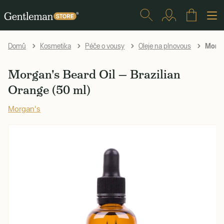
Morgan
Domů
Kosmetika
Péče o vousy
Oleje na plnovous
Morgan's Beard Oil — Brazilian
Orange (50 ml)
Morgan's