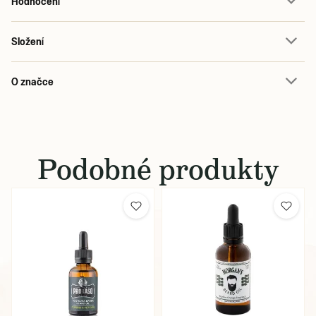
Hodnocení
Složení
O značce
Podobné produkty