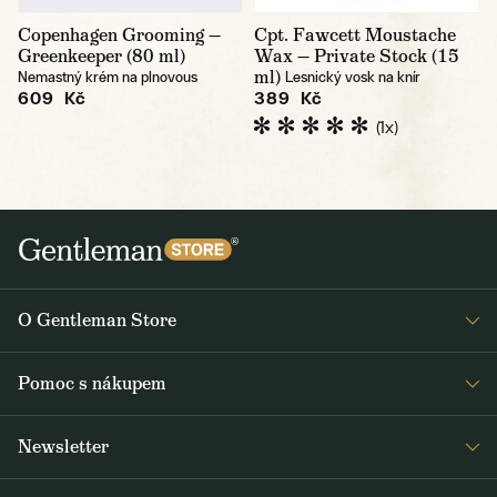
Copenhagen Grooming —
Cpt. Fawcett Moustache
Greenkeeper (80 ml)
Wax — Private Stock (15
ml)
Nemastný krém na plnovous
Lesnický vosk na knír
609 Kč
389 Kč
(1x)
O Gentleman Store
Prodejny
Pomoc s nákupem
Press
Detail objednávky
Napsali o nás
Newsletter
Časté dotazy
Voskování bund Barbour
Dostávejte jako první čerstvé zprávy z Gentleman Storu o novinkách a