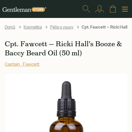
Cpt. Fawcett — Ricki Hall's
Domů
Kosmetika
Péče o vousy
Cpt. Fawcett — Ricki Hall's Booze &
Baccy Beard Oil (50 ml)
Captain Fawcett