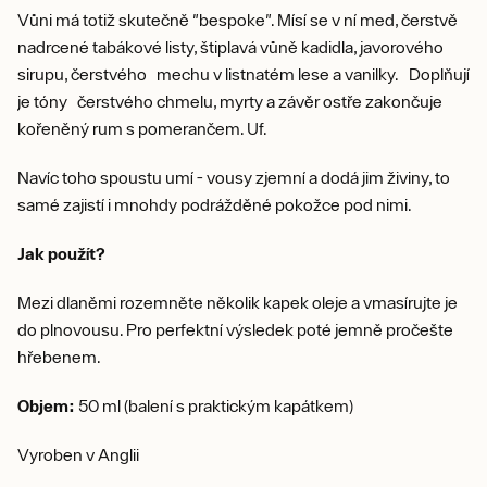
Vůni má totiž skutečně "bespoke". Mísí se v ní med, čerstvě
nadrcené tabákové listy, štiplavá vůně kadidla, javorového
sirupu, čerstvého mechu v listnatém lese a vanilky. Doplňují
je tóny čerstvého chmelu, myrty a závěr ostře zakončuje
kořeněný rum s pomerančem. Uf.
Navíc toho spoustu umí - vousy zjemní a dodá jim živiny, to
samé zajistí i mnohdy podrážděné pokožce pod nimi.
Jak použít?
Mezi dlaněmi rozemněte několik kapek oleje a vmasírujte je
do plnovousu. Pro perfektní výsledek poté jemně pročešte
hřebenem.
Objem:
50 ml (balení s praktickým kapátkem)
Vyroben v Anglii