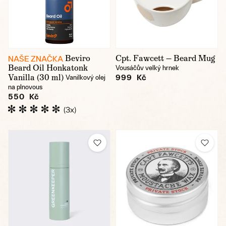
Beviro
Cpt. Fawcett — Beard Mug
NAŠE ZNAČKA
Beard Oil Honkatonk
Vousáčův velký hrnek
Vanilla (30 ml)
999 Kč
Vanilkový olej
na plnovous
550 Kč
(3x)