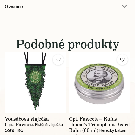
O značce
Podobné produkty
Vousáčova vlaječka
Cpt. Fawcett — Rufus
Cpt. Fawcett
Hound's Triumphant Beard
Plstěná vlaječka
Balm (60 ml)
599 Kč
Herecký balzám