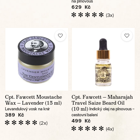
na plnovous
629 Kč
(3x)
Cpt. Fawcett Moustache
Cpt. Fawcett — Maharajah
Wax — Lavender (15 ml)
Travel Saize Beard Oil
(10 ml)
Levandulový vosk na knír
Indický olej na plnovous –
389 Kč
cestovní balení
499 Kč
(2x)
(4x)