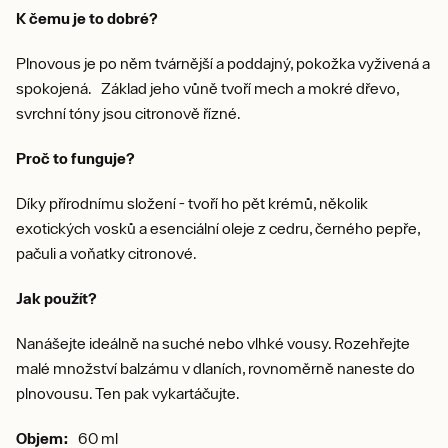
K čemu je to dobré?
Plnovous je po něm tvárnější a poddajný, pokožka vyživená a
spokojená. Základ jeho vůně tvoří mech a mokré dřevo,
svrchní tóny jsou citronově řízné.
Proč to funguje?
Díky přírodnímu složení - tvoří ho pět krémů, několik
exotických vosků a esenciální oleje z cedru, černého pepře,
pačuli a voňatky citronové.
Jak použít?
Nanášejte ideálně na suché nebo vlhké vousy. Rozehřejte
malé množství balzámu v dlaních, rovnoměrně naneste do
plnovousu. Ten pak vykartáčujte.
Objem:
60 ml