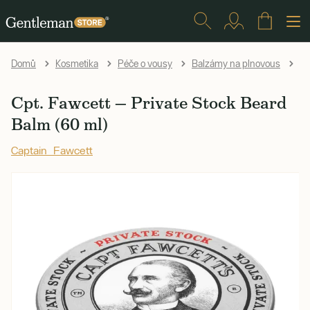
Cp
Domů
Kosmetika
Péče o vousy
Balzámy na plnovous
Cpt. Fawcett — Private Stock Beard
Balm (60 ml)
Captain Fawcett