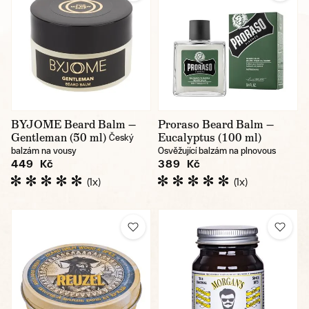
BYJOME Beard Balm —
Proraso Beard Balm —
Gentleman (50 ml)
Eucalyptus (100 ml)
Český
balzám na vousy
Osvěžující balzám na plnovous
449 Kč
389 Kč
(1x)
(1x)