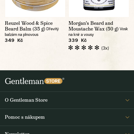
Reuzel Wood & Spice
Morgan's Beard and
Beard Balm (35 g)
Moustache Wax (50 g)
Dřevitý
Vosk
balzám na plnovous
na knír a vousy
349 Kč
339 Kč
(3x)
O Gentleman Store
Prodejny
Pomoc s nákupem
Press
Detail objednávky
Napsali o nás