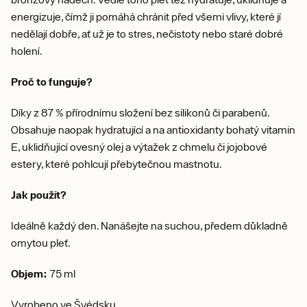
energizuje, čímž ji pomáhá chránit před všemi vlivy, které jí
nedělají dobře, ať už je to stres, nečistoty nebo staré dobré
holení.
Proč to funguje?
Díky z 87 % přírodnímu složení bez silikonů či parabenů.
Obsahuje naopak hydratující a na antioxidanty bohatý vitamin
E, uklidňující ovesný olej a výtažek z chmelu či jojobové
estery, které pohlcují přebytečnou mastnotu.
Jak použít?
Ideálně každý den. Nanášejte na suchou, předem důkladně
omytou pleť.
Objem:
75 ml
Vyrobeno ve Švédsku