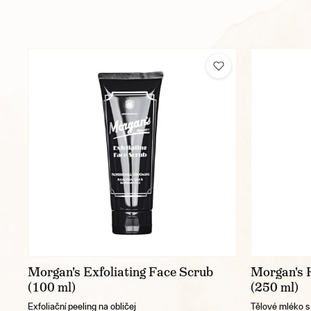
Morgan's Exfoliating Face Scrub
Morgan's 
(100 ml)
(250 ml)
Exfoliační peeling na obličej
Tělové mléko 