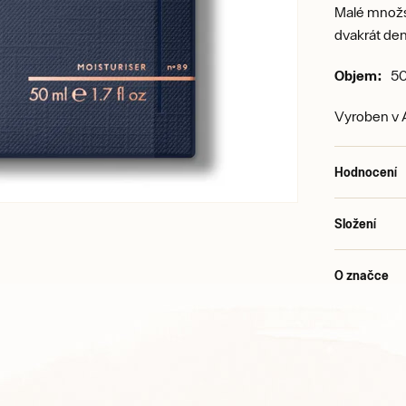
Malé množs
dvakrát den
Objem:
50
Vyroben v A
Hodnocení
Složení
O značce