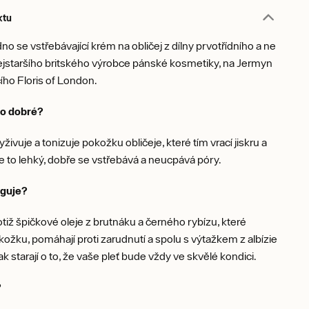
ktu
no se vstřebávající krém na obličej z dílny prvotřídního a ne
jstaršího britského výrobce pánské kosmetiky, na Jermyn
cího Floris of London.
to dobré?
yživuje a tonizuje pokožku obličeje, které tím vrací jiskru a
je to lehký, dobře se vstřebává a neucpává póry.
nguje?
tiž špičkové oleje z brutnáku a černého rybízu, které
okožku, pomáhají proti zarudnutí a spolu s výtažkem z albízie
k starají o to, že vaše pleť bude vždy ve skvělé kondici.
?