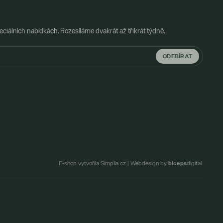
ciálních nabídkách. Rozesíláme dvakrát až třikrát týdně.
ODEBÍRAT
biceps
E-shop vytvořila Simplia.cz
|
Webdesign by
digital.