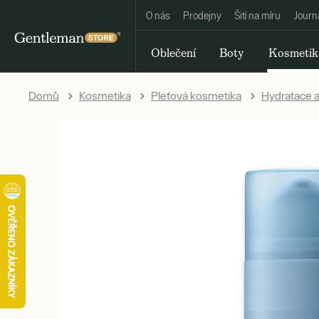
O nás
Prodejny
Šití na míru
Journ
Oblečení
Boty
Kosmetik
Domů
Kosmetika
Pleťová kosmetika
Hydratace a