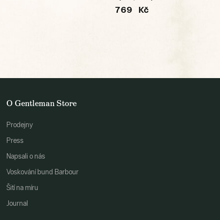
769 Kč
O Gentleman Store
Prodejny
Press
Napsali o nás
Voskování bund Barbour
Šití na míru
Journal