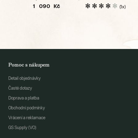
1 090 Kč
(1x)
Pomoc s nákupem
Detail objednávky
Časté dotazy
Doprava a platba
Obchodní podmínky
Vrácení a reklamace
GS Supply (VO)