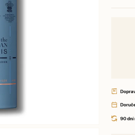
Dopra
Doruče
90 dní