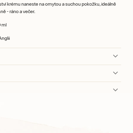
tví krému naneste na omytou a suchou pokožku, ideálně
ně - ráno a večer.
 ml
nglii