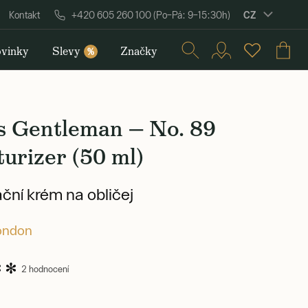
CZ
Kontakt
+420 605 260 100 (Po–Pá: 9–15:30h)
vinky
Slevy
Značky
%
s Gentleman — No. 89
urizer (50 ml)
ční krém na obličej
ondon
2 hodnocení