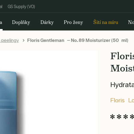
al
GS Supply (VO)
a
Doplňky
Dárky
Pro ženy
Šití na míru
No
 peelingy
Floris Gentleman — No. 89 Moisturizer (50 ml)
Flori
Moist
Hydrata
Floris L