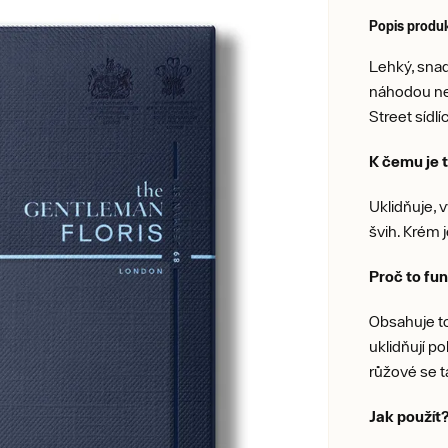
Popis produ
Lehký, snad
náhodou ne
Street sídlí
K čemu je 
Uklidňuje, v
švih. Krém 
Proč to fu
Obsahuje to
uklidňují p
růžové se ta
Jak použít