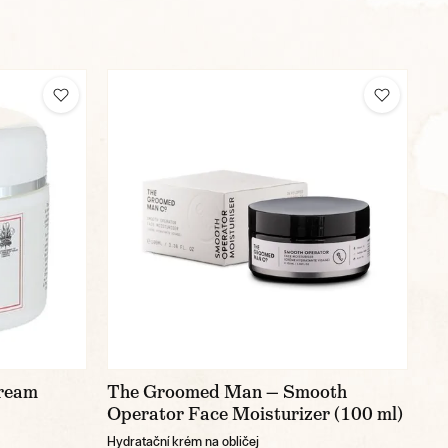
Cream
The Groomed Man — Smooth
Operator Face Moisturizer (100 ml)
Hydratační krém na obličej