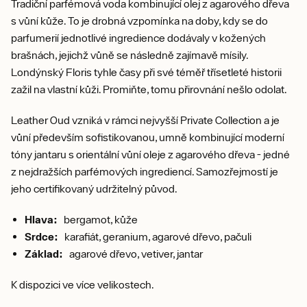
Tradiční parfémová voda kombinující olej z agarového dřeva
s vůní kůže. To je drobná vzpomínka na doby, kdy se do
parfumerií jednotlivé ingredience dodávaly v kožených
brašnách, jejichž vůně se následně zajímavě mísily.
Londýnský Floris tyhle časy při své téměř třísetleté historii
zažil na vlastní kůži. Promiňte, tomu přirovnání nešlo odolat.
Leather Oud vzniká v rámci nejvyšší Private Collection a je
vůní především sofistikovanou, umně kombinující moderní
tóny jantaru s orientální vůní oleje z agarového dřeva - jedné
z nejdražších parfémových ingrediencí. Samozřejmostí je
jeho certifikovaný udržitelný původ.
Hlava:
bergamot, kůže
Srdce:
karafiát, geranium, agarové dřevo, pačuli
Základ:
agarové dřevo, vetiver, jantar
K dispozici ve více velikostech.