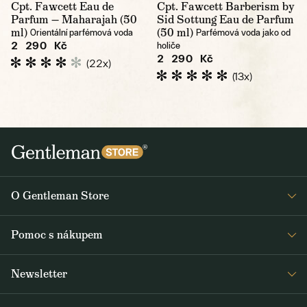
Cpt. Fawcett Eau de
Cpt. Fawcett Barberism by
Parfum — Maharajah (50
Sid Sottung Eau de Parfum
ml)
(50 ml)
Orientální parfémová voda
Parfémová voda jako od
2 290 Kč
holiče
2 290 Kč
(22x)
(13x)
O Gentleman Store
Prodejny
Pomoc s nákupem
Press
Detail objednávky
Napsali o nás
Newsletter
Časté dotazy
Voskování bund Barbour
Dostávejte jako první čerstvé zprávy z Gentleman Storu o novinkách a
Doprava a platba