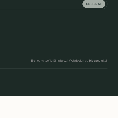
ODEBÍRAT
biceps
E-shop vytvořila Simplia.cz
|
Webdesign by
digital.