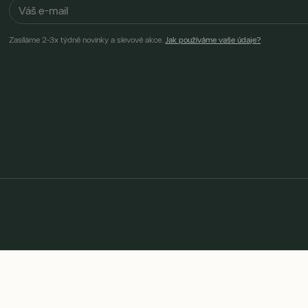
Zasíláme 2-3x týdně novinky a slevové akce.
Jak používáme vaše údaje?