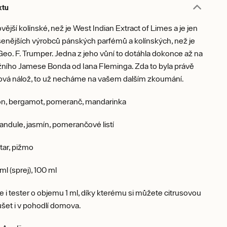
ktu
vější kolínské, než je West Indian Extract of Limes a je jen
enějších výrobců pánských parfémů a kolínských, než je
eo. F. Trumper. Jedna z jeho vůní to dotáhla dokonce až na
žního Jamese Bonda od Iana Fleminga. Zda to byla právě
sová nálož, to už necháme na vašem dalším zkoumání.
on, bergamot, pomeranč, mandarinka
ndule, jasmín, pomerančové listí
tar, pižmo
ml (sprej), 100 ml
 je i tester o objemu 1 ml, díky kterému si můžete citrusovou
šet i v pohodlí domova.