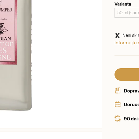
Varianta
50 ml (spre
Není sk
Informujte
Dopra
Doruče
90 dní