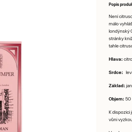
Popis produ
Není citruso
málo vyhláš
londýnský G
stránky kni
tahle citru
Hlava:
citr
Srdce:
leva
Základ:
jan
Objem:
50 
K dispozici
vůni vyzkou