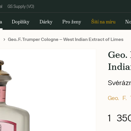
al
GS Supply (VO)
a
Doplňky
Dárky
Pro ženy
Šití na míru
No
Geo. F. Trumper Cologne — West Indian Extract of Limes
Geo.
India
Svérázn
Geo. F.
1 35