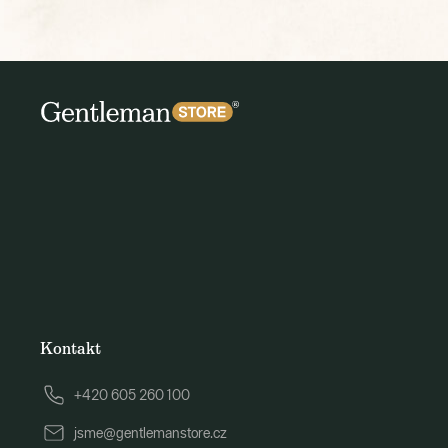
Kontakt
+420 605 260 100
jsme@gentlemanstore.cz