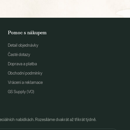
Pomoc s nákupem
Detail objednávky
Časté dotazy
Doprava a platba
Obchodní podmínky
Vrácení a reklamace
GS Supply (VO)
ciálních nabídkách. Rozesíláme dvakrát až třikrát týdně.