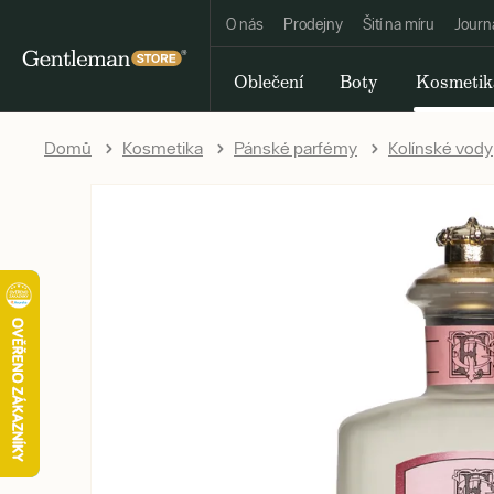
O nás
Prodejny
Šití na míru
Journ
Oblečení
Boty
Kosmetik
Domů
Kosmetika
Pánské parfémy
Kolínské vody