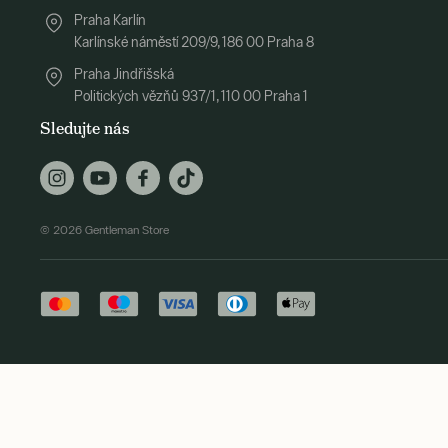
Praha Karlín
Karlínské náměstí 209/9, 186 00 Praha 8
Praha Jindřišská
Politických vězňů 937/1, 110 00 Praha 1
Sledujte nás
© 2026 Gentleman Store