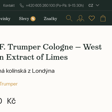
CZ
Kontakt
+420 605 260 100 (Po–Pá: 9–15:30h)
vinky
Slevy
Značky
%
 F. Trumper Cologne — West
n Extract of Limes
á kolínská z Londýna
 Trumper
0 Kč