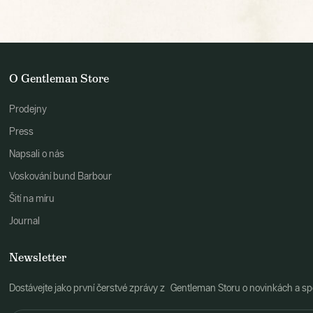
O Gentleman Store
Prodejny
Press
Napsali o nás
Voskování bund Barbour
Šití na míru
Journal
Newsletter
Dostávejte jako první čerstvé zprávy z Gentleman Storu o novinkách a spe